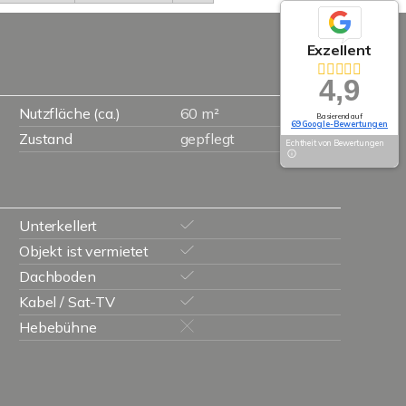
Exzellent
4,9
Nutzfläche (ca.)
60 m²
Basierend auf
69 Google-Bewertungen
Zustand
gepflegt
Echtheit von Bewertungen
Unterkellert
Objekt ist vermietet
Dachboden
Kabel / Sat-TV
Hebebühne