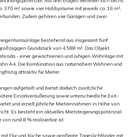
icklungspotenzial. Auf drei Etagen verteilen sich sechs
 370 m² sowie vier Hobbyräume mit jeweils ca. 16 m²,
rbunden. Zudem gehören vier Garagen und zwei
ohneigentumsanlage bestehend aus insgesamt fünf
roßzügigen Grundstück von 4.588 m². Das Objekt
tzelsroda - einer gewachsenen und ruhigen Wohnlage mit
obahn A4. Die Kombination aus naturnahem Wohnen und
ristig attraktiv für Mieter.
gen aufgeteilt und bietet dadurch zusätzliche
 spätere Einzelveräußerung sowie unterschiedliche Exit-
rmietet und erzielt jährliche Mieteinnahmen in Höhe von
cht. Es besteht ein aktuelles Mietsteigerungspotenzial
von rund 8 % realisierbar ist.
mit Flur und Küche sowie gepflegte Tageslichtbäder mit