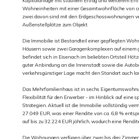
Kapitalanlage mit stabilem Ertrag und weiterem Entw
Wohneinheiten mit einer Gesamtwohnfläche von ca.
zwei davon sind mit den Erdgeschosswohnungen ve
Außenstellplätze zum Objekt.
Die Immobilie ist Bestandteil einer gepflegten W
Häusern sowie zwei Garagenkomplexen auf einem g
befindet sich in Eisenach im beliebten Ortsteil Hö
guter Anbindung an die Innenstadt sowie die Aut
verkehrsgünstiger Lage macht den Standort auch langf
Das Mehrfamilienhaus ist in sechs Eigentumswohnun
Flexibilität für den Erwerber - im Hinblick auf eine
Strategien. Aktuell ist die Immobilie vollständig ve
27.049 EUR, was einer Rendite von ca. 6,8 % entspri
auf bis zu 32.224 EUR jährlich, wodurch eine Rendite 
Die Wohnungen verfügen über zwei bis drei Zimmer 