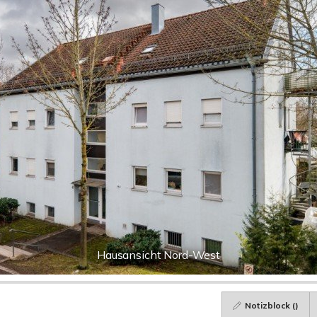
Hausansicht Nord-West
Notizblock (
)