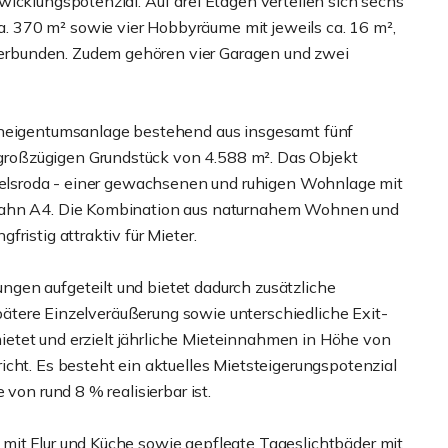
icklungspotenzial. Auf drei Etagen verteilen sich sechs
 370 m² sowie vier Hobbyräume mit jeweils ca. 16 m²,
rbunden. Zudem gehören vier Garagen und zwei
ohneigentumsanlage bestehend aus insgesamt fünf
roßzügigen Grundstück von 4.588 m². Das Objekt
tzelsroda - einer gewachsenen und ruhigen Wohnlage mit
obahn A4. Die Kombination aus naturnahem Wohnen und
ristig attraktiv für Mieter.
gen aufgeteilt und bietet dadurch zusätzliche
 spätere Einzelveräußerung sowie unterschiedliche Exit-
rmietet und erzielt jährliche Mieteinnahmen in Höhe von
cht. Es besteht ein aktuelles Mietsteigerungspotenzial
von rund 8 % realisierbar ist.
mit Flur und Küche sowie gepflegte Tageslichtbäder mit