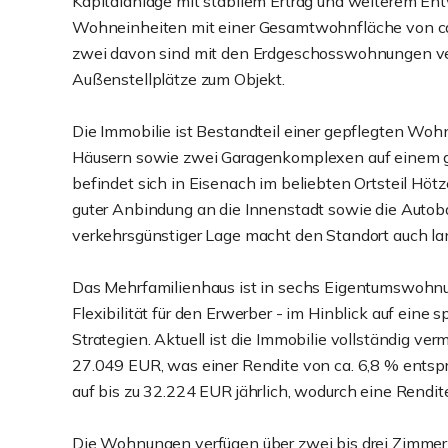
Kapitalanlage mit stabilem Ertrag und weiterem Entw
Wohneinheiten mit einer Gesamtwohnfläche von ca.
zwei davon sind mit den Erdgeschosswohnungen ve
Außenstellplätze zum Objekt.
Die Immobilie ist Bestandteil einer gepflegten W
Häusern sowie zwei Garagenkomplexen auf einem g
befindet sich in Eisenach im beliebten Ortsteil Hö
guter Anbindung an die Innenstadt sowie die Aut
verkehrsgünstiger Lage macht den Standort auch langf
Das Mehrfamilienhaus ist in sechs Eigentumswohnun
Flexibilität für den Erwerber - im Hinblick auf eine
Strategien. Aktuell ist die Immobilie vollständig ve
27.049 EUR, was einer Rendite von ca. 6,8 % entspri
auf bis zu 32.224 EUR jährlich, wodurch eine Rendite 
Die Wohnungen verfügen über zwei bis drei Zimmer 