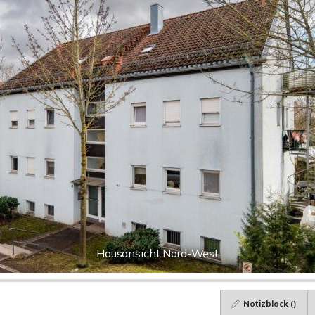
Hausansicht Nord-West
Notizblock (
)