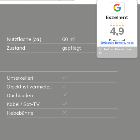
Exzellent
4,9
Nutzfläche (ca.)
60 m²
Basierend auf
69 Google-Bewertungen
Zustand
gepflegt
Echtheit von Bewertungen
Unterkellert
Objekt ist vermietet
Dachboden
Kabel / Sat-TV
Hebebühne