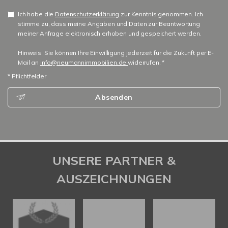
Ich habe die
Datenschutzerklärung
zur Kenntnis genommen. Ich
stimme zu, dass meine Angaben und Daten zur Beantwortung
meiner Anfrage elektronisch erhoben und gespeichert werden.
Hinweis: Sie können Ihre Einwilligung jederzeit für die Zukunft per E-
Mail an
info@neumannimmobilien.de
widerrufen. *
* Pflichtfelder
Absenden
UNSERE PARTNER &
AUSZEICHNUNGEN