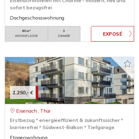
EisenachWohnen mit Charme - modern, hell und
sofort bezugsfrei
Dachgeschosswohnung
80 m²
3
WOHNFLÄCHE
ZIMMER
1.250,- €
Eisenach , Thür
Erstbezug * energieeffizient & zukunftssicher *
barrierefrei * Südwest-Balkon * Tiefgarage
Etagenwohnung