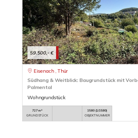
59.500,- €
Eisenach , Thür
Südhang & Weitblick: Baugrundstück mit Vorb
Palmental
Wohngrundstück
727 m²
1580 (1/1580)
GRUNDSTÜCK
OBJEKTNUMMER