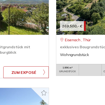
169.500,- €
Eisenach , Thür
itgrundstück mit
exklusives Baugrundstüc
burgblick
Wohngrundstück
1.896 m²
GRUNDSTÜCK
O
ZUM EXPOSÉ