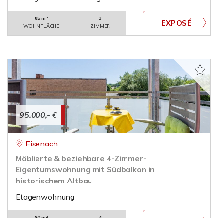
85 m²
3
WOHNFLÄCHE
ZIMMER
95.000,- €
Eisenach
Möblierte & beziehbare 4-Zimmer-
Eigentumswohnung mit Südbalkon in
historischem Altbau
Etagenwohnung
80 m²
4