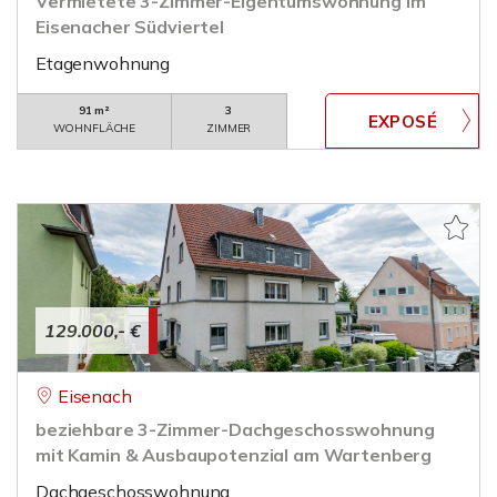
Vermietete 3-Zimmer-Eigentumswohnung im
Eisenacher Südviertel
Etagenwohnung
91 m²
3
WOHNFLÄCHE
ZIMMER
129.000,- €
Eisenach
beziehbare 3-Zimmer-Dachgeschosswohnung
mit Kamin & Ausbaupotenzial am Wartenberg
Dachgeschosswohnung