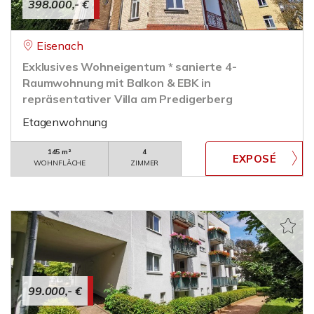
398.000,- €
Eisenach
Exklusives Wohneigentum * sanierte 4-
Raumwohnung mit Balkon & EBK in
repräsentativer Villa am Predigerberg
Etagenwohnung
145 m²
4
WOHNFLÄCHE
ZIMMER
99.000,- €