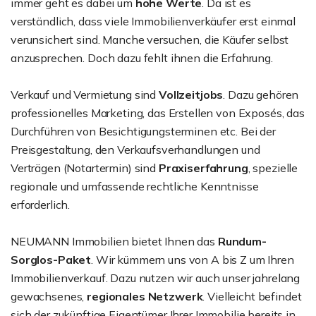
immer geht es dabei um
hohe Werte
. Da ist es
verständlich, dass viele Immobilienverkäufer erst einmal
verunsichert sind. Manche versuchen, die Käufer selbst
anzusprechen. Doch dazu fehlt ihnen die Erfahrung.
Verkauf und Vermietung sind
Vollzeitjobs
. Dazu gehören
professionelles Marketing, das Erstellen von Exposés, das
Durchführen von Besichtigungsterminen etc. Bei der
Preisgestaltung, den Verkaufsverhandlungen und
Verträgen (Notartermin) sind
Praxiserfahrung
, spezielle
regionale und umfassende rechtliche Kenntnisse
erforderlich.
NEUMANN Immobilien bietet Ihnen das
Rundum-
Sorglos-Paket
. Wir kümmern uns von A bis Z um Ihren
Immobilienverkauf. Dazu nutzen wir auch unser jahrelang
gewachsenes,
regionales Netzwerk
. Vielleicht befindet
sich der zukünftige Eigentümer Ihrer Immobilie bereits in