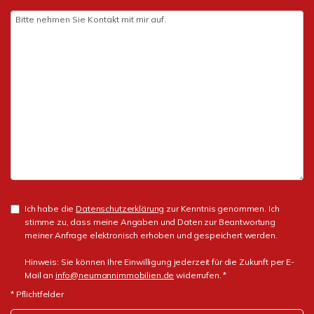
Ich habe die
Datenschutzerklärung
zur Kenntnis genommen. Ich
stimme zu, dass meine Angaben und Daten zur Beantwortung
meiner Anfrage elektronisch erhoben und gespeichert werden.
Hinweis: Sie können Ihre Einwilligung jederzeit für die Zukunft per E-
Mail an
info@neumannimmobilien.de
widerrufen. *
* Pflichtfelder