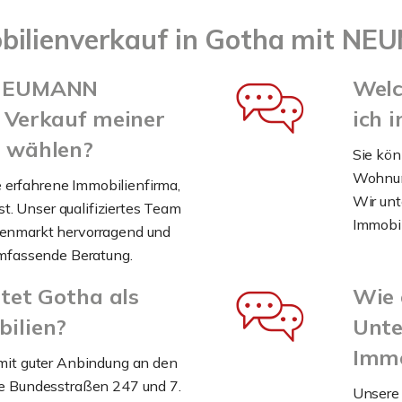
bilienverkauf in Gotha mit NE
 NEUMANN
Welc
 Verkauf meiner
ich 
a wählen?
Sie kön
Wohnun
erfahrene Immobilienfirma,
Wir unt
ist. Unser qualifiziertes Team
Immobil
ienmarkt hervorragend und
umfassende Beratung.
etet Gotha als
Wie 
bilien?
Unt
Immo
 mit guter Anbindung an den
ie Bundesstraßen 247 und 7.
Unsere 