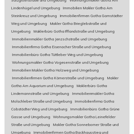
Salzgitterstraße und Umgebung
Wohnungsmakler Gotha Am
Lindenhügel und Umgebung
Immobilien Makler Gotha Am
Steinkreuz und Umgebung
Immobilienfirmen Gotha Gamstädter
Weg und Umgebung
Makler Gotha Brieglebstraße und
Umgebung
Maklerbüro Gotha Ifflandstraße und Umgebung
Immobilienmakler Gotha Jenzschstraße und Umgebung
Immobilienfirma Gotha Eisenacher Straße und Umgebung
Immobilienbüro Gotha Tüttleber Weg und Umgebung
Wohnungsmakler Gotha Vogesenstraße und Umgebung
Immobilien Makler Gotha Holzweg und Umgebung
Immobilienfirmen Gotha Körnerstraße und Umgebung
Makler
Gotha Am Aquarium und Umgebung
Maklerbüro Gotha
Lindemannstraße und Umgebung
Immobilienmakler Gotha
Molschleber Straße und Umgebung
Immobilienfirma Gotha
Cobstädter Weg und Umgebung
Immobilienbüro Gotha Grüne
Gasse und Umgebung
Wohnungsmakler Gotha Leinefelder
Straße und Umgebung
Makler Gotha Sonneborner Straße und
Umgebung
Immobilienfirmen Gotha Backhausstieg und