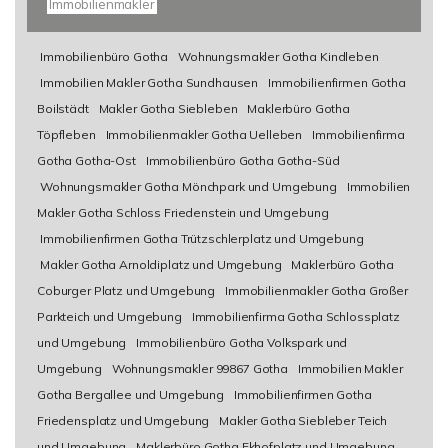
Immobilienmakler
Immobilienbüro Gotha
Wohnungsmakler Gotha Kindleben
Immobilien Makler Gotha Sundhausen
Immobilienfirmen Gotha
Boilstädt
Makler Gotha Siebleben
Maklerbüro Gotha
Töpfleben
Immobilienmakler Gotha Uelleben
Immobilienfirma
Gotha Gotha-Ost
Immobilienbüro Gotha Gotha-Süd
Wohnungsmakler Gotha Mönchpark und Umgebung
Immobilien
Makler Gotha Schloss Friedenstein und Umgebung
Immobilienfirmen Gotha Trützschlerplatz und Umgebung
Makler Gotha Arnoldiplatz und Umgebung
Maklerbüro Gotha
Coburger Platz und Umgebung
Immobilienmakler Gotha Großer
Parkteich und Umgebung
Immobilienfirma Gotha Schlossplatz
und Umgebung
Immobilienbüro Gotha Volkspark und
Umgebung
Wohnungsmakler 99867 Gotha
Immobilien Makler
Gotha Bergallee und Umgebung
Immobilienfirmen Gotha
Friedensplatz und Umgebung
Makler Gotha Siebleber Teich
und Umgebung
Maklerbüro Gotha Ekhofplatz und Umgebung