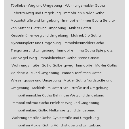
Töpfleber Weg und Umgebung
Wohnungsmakler Gotha
Liebetrauweg und Umgebung
Immobilien Makler Gotha
Mozartstraße und Umgebung
Immobilienfirmen Gotha Bertha-
von-Suttner-Platz und Umgebung
Makler Gotha
Kesselmühlenweg und Umgebung
Maklerbüro Gotha
Myconiusplatz und Umgebung
Immobilienmakler Gotha
Tiergarten und Umgebung
Immobilienfirma Gotha Spielplatz
Carl-Vogel-Weg
Immobilienbüro Gotha Breite Gasse
Wohnungsmakler Gotha Galbergweg
Immobilien Makler Gotha
Goldene Aue und Umgebung
Immobilienfirmen Gotha
Wiesengasse und Umgebung
Makler Gotha Nordstraße und
Umgebung
Maklerbüro Gotha Schulstraße und Umgebung
Immobilienmakler Gotha Behringer Weg und Umgebung
Immobilienfirma Gotha Emleber Weg und Umgebung
Immobilienbüro Gotha Nelkenberg und Umgebung
Wohnungsmakler Gotha Cyrusstraße und Umgebung
Immobilien Makler Gotha Mönchstraße und Umgebung