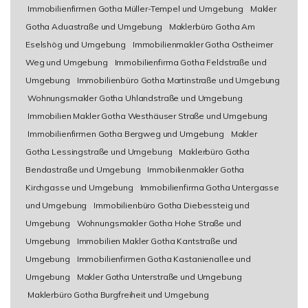
Immobilienfirmen Gotha Müller-Tempel und Umgebung
Makler
Gotha Aduastraße und Umgebung
Maklerbüro Gotha Am
Eselshög und Umgebung
Immobilienmakler Gotha Ostheimer
Weg und Umgebung
Immobilienfirma Gotha Feldstraße und
Umgebung
Immobilienbüro Gotha Martinstraße und Umgebung
Wohnungsmakler Gotha Uhlandstraße und Umgebung
Immobilien Makler Gotha Westhäuser Straße und Umgebung
Immobilienfirmen Gotha Bergweg und Umgebung
Makler
Gotha Lessingstraße und Umgebung
Maklerbüro Gotha
Bendastraße und Umgebung
Immobilienmakler Gotha
Kirchgasse und Umgebung
Immobilienfirma Gotha Untergasse
und Umgebung
Immobilienbüro Gotha Diebessteig und
Umgebung
Wohnungsmakler Gotha Hohe Straße und
Umgebung
Immobilien Makler Gotha Kantstraße und
Umgebung
Immobilienfirmen Gotha Kastanienallee und
Umgebung
Makler Gotha Unterstraße und Umgebung
Maklerbüro Gotha Burgfreiheit und Umgebung