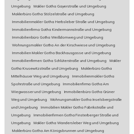
Umgebung
Makler Gotha Gayerstraße und Umgebung
Maklerbüro Gotha Stölzelstraße und Umgebung
Immobilienmakler Gotha Herbsleber Straße und Umgebung
Immobilienfirma Gotha Kindermannstraße und Umgebung
Immobilienbüro Gotha Weißdornweg und Umgebung
Wohnungsmakler Gotha An der Kirschwiese und Umgebung
Immobilien Makler Gotha Backhausgasse und Umgebung
Immobilienfirmen Gotha Schlüterstraße und Umgebung
Makler
Gotha Krusewitzstraße und Umgebung
Maklerbüro Gotha
Mittelhäuser Weg und Umgebung
Immobilienmakler Gotha
Spohrstraße und Umgebung
Immobilienfirma Gotha Am
Wiegwasser und Umgebung
Immobilienbüro Gotha Grüner
Weg und Umgebung
Wohnungsmakler Gotha Inselsbergstraße
und Umgebung
Immobilien Makler Gotha Fabrikstraße und
Umgebung
Immobilienfirmen Gotha Finsterberger Straße und
Umgebung
Makler Gotha Wandersleber Weg und Umgebung
Maklerbüro Gotha Am Königsbrunnen und Umgebung