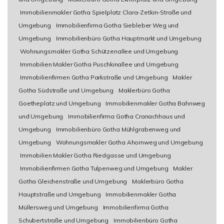
Immobilienmakler Gotha Spielplatz Clara-Zetkin-Straße und
Umgebung
Immobilienfirma Gotha Siebleber Weg und
Umgebung
Immobilienbüro Gotha Hauptmarkt und Umgebung
Wohnungsmakler Gotha Schützenallee und Umgebung
Immobilien Makler Gotha Puschkinallee und Umgebung
Immobilienfirmen Gotha Parkstraße und Umgebung
Makler
Gotha Südstraße und Umgebung
Maklerbüro Gotha
Goetheplatz und Umgebung
Immobilienmakler Gotha Bahnweg
und Umgebung
Immobilienfirma Gotha Cranachhaus und
Umgebung
Immobilienbüro Gotha Mühlgrabenweg und
Umgebung
Wohnungsmakler Gotha Ahornweg und Umgebung
Immobilien Makler Gotha Riedgasse und Umgebung
Immobilienfirmen Gotha Tulpenweg und Umgebung
Makler
Gotha Gleichenstraße und Umgebung
Maklerbüro Gotha
Hauptstraße und Umgebung
Immobilienmakler Gotha
Müllersweg und Umgebung
Immobilienfirma Gotha
Schubertstraße und Umgebung
Immobilienbüro Gotha