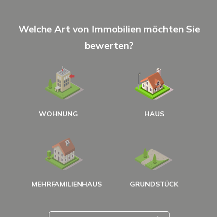
S
Welche Art von Immobilien möchten Sie
A
bewerten?
W
<
WOHNUNG
HAUS
g
MEHRFAMILIENHAUS
GRUNDSTÜCK