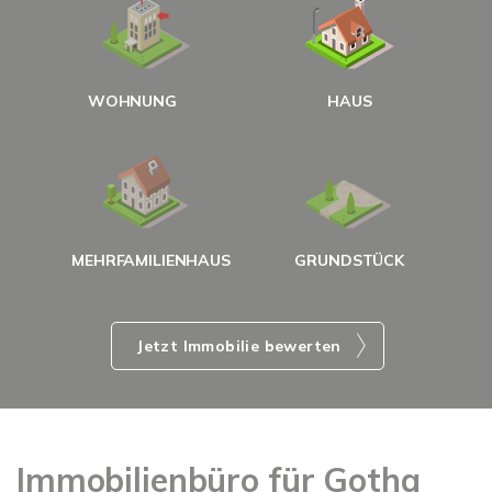
W
<
WOHNUNG
HAUS
g
MEHRFAMILIENHAUS
GRUNDSTÜCK
Jetzt Immobilie bewerten
Immobilienbüro für Gotha