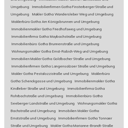
Umgebung
Immobilienfirmen Gotha Finsterberger Straße und
Umgebung
Makler Gotha Wandersleber Weg und Umgebung
Maklerbüro Gotha Am Königsbrunnen und Umgebung
Immobilienmakler Gotha Friedhofsweg und Umgebung
Immobilienfirma Gotha Maybachstraße und Umgebung
Immobilienbüro Gotha Brunnenstraße und Umgebung
Wohnungsmakler Gotha Ernst-Rabich-Weg und Umgebung
Immobilien Makler Gotha Goldbacher Straße und Umgebung
Immobilienfirmen Gotha Langensalzaer Straße und Umgebung
Makler Gotha Pestalozzistraße und Umgebung
Maklerbüro
Gotha Schenckgasse und Umgebung
Immobilienmakler Gotha
Kindleber Straße und Umgebung
Immobilienfirma Gotha
Rohrbachstraße und Umgebung
Immobilienbüro Gotha
Seeberger Landstraße und Umgebung
Wohnungsmakler Gotha
Bachstraße und Umgebung
Immobilien Makler Gotha
Ernststraße und Umgebung
Immobilienfirmen Gotha Tonnaer
Straße und Umgebung
Makler Gotha Marianne-Brandt-Straße