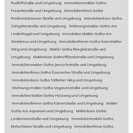
Rudloffstraße und Umgebung
Immobilienmakler Gotha
Freundstraße und Umgebung
Immobilienfirma Gotha
Reinhardsbrunner Straße und Umgebung
Immobilienbüro Gotha
Salzgitterstraße und Umgebung
Wohnungsmakler Gotha Am
Lindenhügel und Umgebung
Immobilien Makler Gotha Am
Steinkreuz und Umgebung
Immobilienfirmen Gotha Gamstädter
Weg und Umgebung
Makler Gotha Brieglebstraße und
Umgebung
Maklerbüro Gotha Ifflandstraße und Umgebung
Immobilienmakler Gotha Jenzschstraße und Umgebung
Immobilienfirma Gotha Eisenacher Straße und Umgebung
Immobilienbüro Gotha Tüttleber Weg und Umgebung
Wohnungsmakler Gotha Vogesenstraße und Umgebung
Immobilien Makler Gotha Holzweg und Umgebung
Immobilienfirmen Gotha Körnerstraße und Umgebung
Makler
Gotha Am Aquarium und Umgebung
Maklerbüro Gotha
Lindemannstraße und Umgebung
Immobilienmakler Gotha
Molschleber Straße und Umgebung
Immobilienfirma Gotha