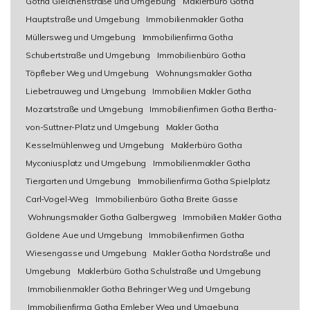
Gotha Gleichenstraße und Umgebung
Maklerbüro Gotha
Hauptstraße und Umgebung
Immobilienmakler Gotha
Müllersweg und Umgebung
Immobilienfirma Gotha
Schubertstraße und Umgebung
Immobilienbüro Gotha
Töpfleber Weg und Umgebung
Wohnungsmakler Gotha
Liebetrauweg und Umgebung
Immobilien Makler Gotha
Mozartstraße und Umgebung
Immobilienfirmen Gotha Bertha-
von-Suttner-Platz und Umgebung
Makler Gotha
Kesselmühlenweg und Umgebung
Maklerbüro Gotha
Myconiusplatz und Umgebung
Immobilienmakler Gotha
Tiergarten und Umgebung
Immobilienfirma Gotha Spielplatz
Carl-Vogel-Weg
Immobilienbüro Gotha Breite Gasse
Wohnungsmakler Gotha Galbergweg
Immobilien Makler Gotha
Goldene Aue und Umgebung
Immobilienfirmen Gotha
Wiesengasse und Umgebung
Makler Gotha Nordstraße und
Umgebung
Maklerbüro Gotha Schulstraße und Umgebung
Immobilienmakler Gotha Behringer Weg und Umgebung
Immobilienfirma Gotha Emleber Weg und Umgebung