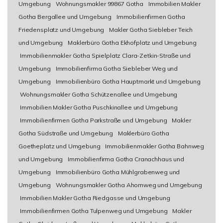
Umgebung
Wohnungsmakler 99867 Gotha
Immobilien Makler
Gotha Bergallee und Umgebung
Immobilienfirmen Gotha
Friedensplatz und Umgebung
Makler Gotha Siebleber Teich
und Umgebung
Maklerbüro Gotha Ekhofplatz und Umgebung
Immobilienmakler Gotha Spielplatz Clara-Zetkin-Straße und
Umgebung
Immobilienfirma Gotha Siebleber Weg und
Umgebung
Immobilienbüro Gotha Hauptmarkt und Umgebung
Wohnungsmakler Gotha Schützenallee und Umgebung
Immobilien Makler Gotha Puschkinallee und Umgebung
Immobilienfirmen Gotha Parkstraße und Umgebung
Makler
Gotha Südstraße und Umgebung
Maklerbüro Gotha
Goetheplatz und Umgebung
Immobilienmakler Gotha Bahnweg
und Umgebung
Immobilienfirma Gotha Cranachhaus und
Umgebung
Immobilienbüro Gotha Mühlgrabenweg und
Umgebung
Wohnungsmakler Gotha Ahornweg und Umgebung
Immobilien Makler Gotha Riedgasse und Umgebung
Immobilienfirmen Gotha Tulpenweg und Umgebung
Makler