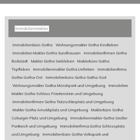
Immobilienmakler
Immobilienbüro Gotha
Wohnungsmakler Gotha Kindleben
Immobilien Makler Gotha Sundhausen
Immobilienfirmen Gotha
Boilstädt
Makler Gotha Siebleben
Maklerbüro Gotha
Töpfleben
Immobilienmakler Gotha Uelleben
Immobilienfirma
Gotha Gotha-Ost
Immobilienbüro Gotha Gotha-Süd
Wohnungsmakler Gotha Mönchpark und Umgebung
Immobilien
Makler Gotha Schloss Friedenstein und Umgebung
Immobilienfirmen Gotha Trützschlerplatz und Umgebung
Makler Gotha Arnoldiplatz und Umgebung
Maklerbüro Gotha
Coburger Platz und Umgebung
Immobilienmakler Gotha Großer
Parkteich und Umgebung
Immobilienfirma Gotha Schlossplatz
und Umgebung
Immobilienbüro Gotha Volkspark und