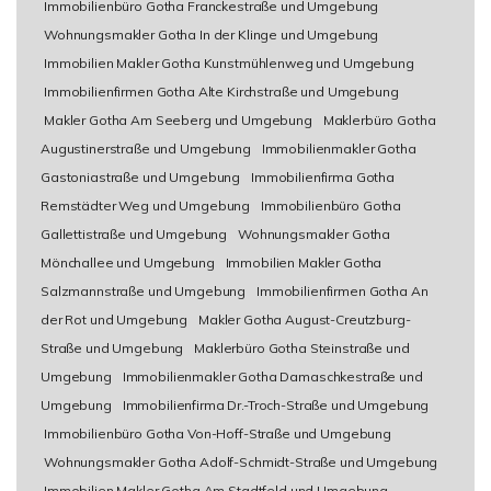
Immobilienbüro Gotha Franckestraße und Umgebung
Wohnungsmakler Gotha In der Klinge und Umgebung
Immobilien Makler Gotha Kunstmühlenweg und Umgebung
Immobilienfirmen Gotha Alte Kirchstraße und Umgebung
Makler Gotha Am Seeberg und Umgebung
Maklerbüro Gotha
Augustinerstraße und Umgebung
Immobilienmakler Gotha
Gastoniastraße und Umgebung
Immobilienfirma Gotha
Remstädter Weg und Umgebung
Immobilienbüro Gotha
Gallettistraße und Umgebung
Wohnungsmakler Gotha
Mönchallee und Umgebung
Immobilien Makler Gotha
Salzmannstraße und Umgebung
Immobilienfirmen Gotha An
der Rot und Umgebung
Makler Gotha August-Creutzburg-
Straße und Umgebung
Maklerbüro Gotha Steinstraße und
Umgebung
Immobilienmakler Gotha Damaschkestraße und
Umgebung
Immobilienfirma Dr.-Troch-Straße und Umgebung
Immobilienbüro Gotha Von-Hoff-Straße und Umgebung
Wohnungsmakler Gotha Adolf-Schmidt-Straße und Umgebung
Immobilien Makler Gotha Am Stadtfeld und Umgebung