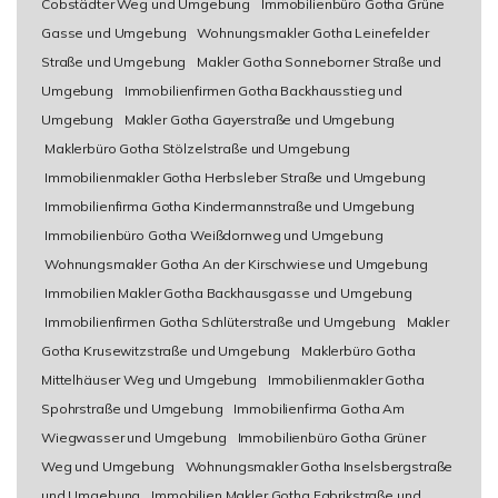
Cobstädter Weg und Umgebung
Immobilienbüro Gotha Grüne
Gasse und Umgebung
Wohnungsmakler Gotha Leinefelder
Straße und Umgebung
Makler Gotha Sonneborner Straße und
Umgebung
Immobilienfirmen Gotha Backhausstieg und
Umgebung
Makler Gotha Gayerstraße und Umgebung
Maklerbüro Gotha Stölzelstraße und Umgebung
Immobilienmakler Gotha Herbsleber Straße und Umgebung
Immobilienfirma Gotha Kindermannstraße und Umgebung
Immobilienbüro Gotha Weißdornweg und Umgebung
Wohnungsmakler Gotha An der Kirschwiese und Umgebung
Immobilien Makler Gotha Backhausgasse und Umgebung
Immobilienfirmen Gotha Schlüterstraße und Umgebung
Makler
Gotha Krusewitzstraße und Umgebung
Maklerbüro Gotha
Mittelhäuser Weg und Umgebung
Immobilienmakler Gotha
Spohrstraße und Umgebung
Immobilienfirma Gotha Am
Wiegwasser und Umgebung
Immobilienbüro Gotha Grüner
Weg und Umgebung
Wohnungsmakler Gotha Inselsbergstraße
und Umgebung
Immobilien Makler Gotha Fabrikstraße und