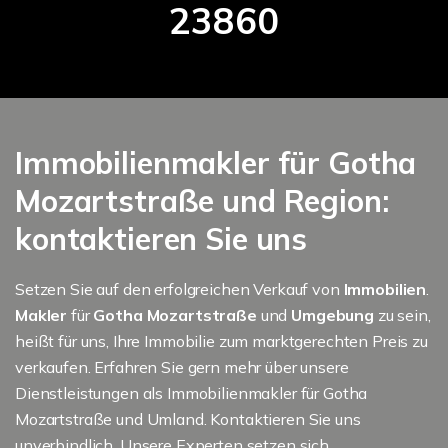
23860
Immobilienmakler für Gotha
Mozartstraße und Region:
kontaktieren Sie uns
Setzen Sie auf den erfolgreichen Verkauf von
Immobilien
.
Makler
für
Gotha Mozartstraße
und
Umgebung
zu sein,
heißt für uns, Ihre Immobilie zum marktgerechten Preis zu
verkaufen. Erfahren Sie gern mehr über unsere
Dienstleistungen als Immobilienmakler für Gotha
Mozartstraße und Umland. Kontaktieren Sie uns
unverbindlich. Unsere Experten setzen sich