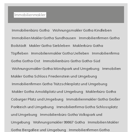
Immobilienmakler
Immobilienbüro Gotha
Wohnungsmakler Gotha Kindleben
Immobilien Makler Gotha Sundhausen
Immobilienfirmen Gotha
Boilstädt
Makler Gotha Siebleben
Maklerbüro Gotha
Töpfleben
Immobilienmakler Gotha Uelleben
Immobilienfirma
Gotha Gotha-Ost
Immobilienbüro Gotha Gotha-Süd
Wohnungsmakler Gotha Mönchpark und Umgebung
Immobilien
Makler Gotha Schloss Friedenstein und Umgebung
Immobilienfirmen Gotha Trützschlerplatz und Umgebung
Makler Gotha Arnoldiplatz und Umgebung
Maklerbüro Gotha
Coburger Platz und Umgebung
Immobilienmakler Gotha Großer
Parkteich und Umgebung
Immobilienfirma Gotha Schlossplatz
und Umgebung
Immobilienbüro Gotha Volkspark und
Umgebung
Wohnungsmakler 99867 Gotha
Immobilien Makler
Gotha Bergallee und Umgebung
Immobilienfirmen Gotha