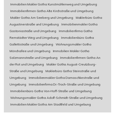
Immobilien Makler Gotha Kunstmühlenweg und Umgebung
Immobilienfirmen Gotha Alte Kirchstraße und Umgebung
Makler Gotha Am Seeberg und Umgebung
Maklerbüro Gotha
Augustinerstraße und Umgebung
Immobilienmakler Gotha
Gastoniastraße und Umgebung
Immobilienfirma Gotha
Remstädter Weg und Umgebung
Immobilienbüro Gotha
Gallettistraße und Umgebung
Wohnungsmakler Gotha
Mönchallee und Umgebung
Immobilien Makler Gotha
Salzmannstraße und Umgebung
Immobilienfirmen Gotha An
der Rot und Umgebung
Makler Gotha August-Creutzburg-
Straße und Umgebung
Maklerbüro Gotha Steinstraße und
Umgebung
Immobilienmakler Gotha Damaschkestraße und
Umgebung
Immobilienfirma Dr.-Troch-Straße und Umgebung
Immobilienbüro Gotha Von-Hoff-Straße und Umgebung
Wohnungsmakler Gotha Adolf-Schmidt-Straße und Umgebung
Immobilien Makler Gotha Am Stadtfeld und Umgebung