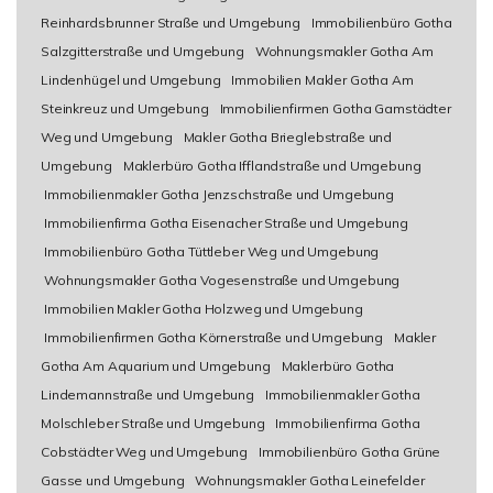
Reinhardsbrunner Straße und Umgebung
Immobilienbüro Gotha
Salzgitterstraße und Umgebung
Wohnungsmakler Gotha Am
Lindenhügel und Umgebung
Immobilien Makler Gotha Am
Steinkreuz und Umgebung
Immobilienfirmen Gotha Gamstädter
Weg und Umgebung
Makler Gotha Brieglebstraße und
Umgebung
Maklerbüro Gotha Ifflandstraße und Umgebung
Immobilienmakler Gotha Jenzschstraße und Umgebung
Immobilienfirma Gotha Eisenacher Straße und Umgebung
Immobilienbüro Gotha Tüttleber Weg und Umgebung
Wohnungsmakler Gotha Vogesenstraße und Umgebung
Immobilien Makler Gotha Holzweg und Umgebung
Immobilienfirmen Gotha Körnerstraße und Umgebung
Makler
Gotha Am Aquarium und Umgebung
Maklerbüro Gotha
Lindemannstraße und Umgebung
Immobilienmakler Gotha
Molschleber Straße und Umgebung
Immobilienfirma Gotha
Cobstädter Weg und Umgebung
Immobilienbüro Gotha Grüne
Gasse und Umgebung
Wohnungsmakler Gotha Leinefelder