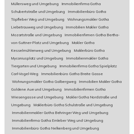
Müllersweg und Umgebung
Immobilienfirma Gotha
Schubertstraße und Umgebung
Immobilienbüro Gotha
Töpfleber Weg und Umgebung
Wohnungsmakler Gotha
Liebetrauweg und Umgebung
Immobilien Makler Gotha
Mozartstraße und Umgebung
Immobilienfirmen Gotha Bertha-
von-Suttner-Platz und Umgebung
Makler Gotha
Kesselmühlenweg und Umgebung
Maklerbüro Gotha
Myconiusplatz und Umgebung
Immobilienmakler Gotha
Tiergarten und Umgebung
Immobilienfirma Gotha Spielplatz
Carl-Vogel-Weg
Immobilienbüro Gotha Breite Gasse
Wohnungsmakler Gotha Galbergweg
Immobilien Makler Gotha
Goldene Aue und Umgebung
Immobilienfirmen Gotha
Wiesengasse und Umgebung
Makler Gotha Nordstraße und
Umgebung
Maklerbüro Gotha Schulstraße und Umgebung
Immobilienmakler Gotha Behringer Weg und Umgebung
Immobilienfirma Gotha Emleber Weg und Umgebung
Immobilienbüro Gotha Nelkenberg und Umgebung