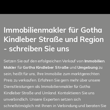
Immobilienmakler für Gotha
Kindleber Straße und Region
- schreiben Sie uns
Setzen Sie auf den erfolgreichen Verkauf von
Immobilien
.
Makler
für
Gotha Kindleber Straße
und
Umgebung
zu
sein, heißt für uns, Ihre Immobilie zum marktgerechten
Preis zu verkaufen. Erfahren Sie gern mehr über unsere
Dienstleistungen als Immobilienmakler für Gotha
Kindleber Straße und Umland. Kontaktieren Sie uns
unverbindlich. Unsere Experten setzen sich
schnellstmöglich mit Ihnen in Verbindung und beraten Sie