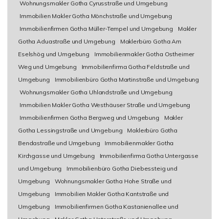
Wohnungsmakler Gotha Cyrusstraße und Umgebung
Immobilien Makler Gotha Mönchstraße und Umgebung
Immobilienfirmen Gotha Müller-Tempel und Umgebung
Makler
Gotha Aduastraße und Umgebung
Maklerbüro Gotha Am
Eselshög und Umgebung
Immobilienmakler Gotha Ostheimer
Weg und Umgebung
Immobilienfirma Gotha Feldstraße und
Umgebung
Immobilienbüro Gotha Martinstraße und Umgebung
Wohnungsmakler Gotha Uhlandstraße und Umgebung
Immobilien Makler Gotha Westhäuser Straße und Umgebung
Immobilienfirmen Gotha Bergweg und Umgebung
Makler
Gotha Lessingstraße und Umgebung
Maklerbüro Gotha
Bendastraße und Umgebung
Immobilienmakler Gotha
Kirchgasse und Umgebung
Immobilienfirma Gotha Untergasse
und Umgebung
Immobilienbüro Gotha Diebessteig und
Umgebung
Wohnungsmakler Gotha Hohe Straße und
Umgebung
Immobilien Makler Gotha Kantstraße und
Umgebung
Immobilienfirmen Gotha Kastanienallee und