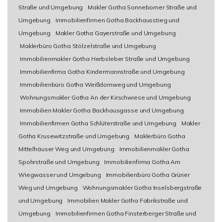
Straße und Umgebung
Makler Gotha Sonneborner Straße und
Umgebung
Immobilienfirmen Gotha Backhausstieg und
Umgebung
Makler Gotha Gayerstraße und Umgebung
Maklerbüro Gotha Stölzelstraße und Umgebung
Immobilienmakler Gotha Herbsleber Straße und Umgebung
Immobilienfirma Gotha Kindermannstraße und Umgebung
Immobilienbüro Gotha Weißdornweg und Umgebung
Wohnungsmakler Gotha An der Kirschwiese und Umgebung
Immobilien Makler Gotha Backhausgasse und Umgebung
Immobilienfirmen Gotha Schlüterstraße und Umgebung
Makler
Gotha Krusewitzstraße und Umgebung
Maklerbüro Gotha
Mittelhäuser Weg und Umgebung
Immobilienmakler Gotha
Spohrstraße und Umgebung
Immobilienfirma Gotha Am
Wiegwasser und Umgebung
Immobilienbüro Gotha Grüner
Weg und Umgebung
Wohnungsmakler Gotha Inselsbergstraße
und Umgebung
Immobilien Makler Gotha Fabrikstraße und
Umgebung
Immobilienfirmen Gotha Finsterberger Straße und