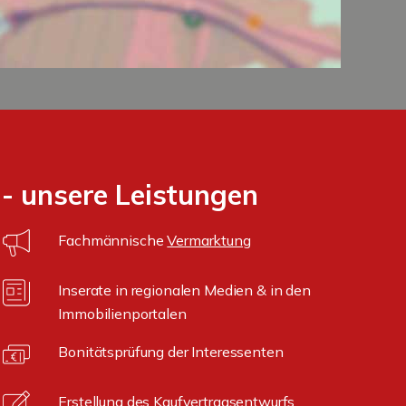
- unsere Leistungen
Fachmännische
Vermarktung
Inserate in regionalen Medien & in den
Immobilienportalen
Bonitätsprüfung der Interessenten
Erstellung des Kaufvertragsentwurfs