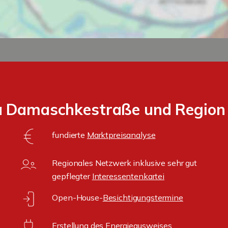
a Damaschkestraße und Region 
fundierte
Marktpreisanalyse
Regionales Netzwerk inklusive sehr gut
gepflegter
Interessentenkartei
Open-House-
Besichtigungstermine
Erstellung des
Energieausweises