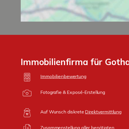
Immobilienfirma für Goth
Immobilienbewertung
Fotografie & Exposé-Erstellung
Auf Wunsch diskrete
Direktvermittlung
Zusammenstellung aller benötigten