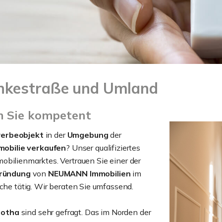
hkestraße und Umland
n Sie kompetent
erbeobjekt
in der
Umgebung
der
obilie verkaufen
? Unser qualifiziertes
obilienmarktes. Vertrauen Sie einer der
ründung
von
NEUMANN Immobilien
im
nche tätig. Wir beraten Sie umfassend.
Gotha
sind sehr gefragt. Das im Norden der