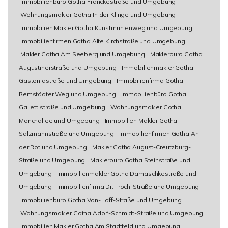
Immobilienbüro Gotha Franckestraße und Umgebung
Wohnungsmakler Gotha In der Klinge und Umgebung
Immobilien Makler Gotha Kunstmühlenweg und Umgebung
Immobilienfirmen Gotha Alte Kirchstraße und Umgebung
Makler Gotha Am Seeberg und Umgebung
Maklerbüro Gotha
Augustinerstraße und Umgebung
Immobilienmakler Gotha
Gastoniastraße und Umgebung
Immobilienfirma Gotha
Remstädter Weg und Umgebung
Immobilienbüro Gotha
Gallettistraße und Umgebung
Wohnungsmakler Gotha
Mönchallee und Umgebung
Immobilien Makler Gotha
Salzmannstraße und Umgebung
Immobilienfirmen Gotha An
der Rot und Umgebung
Makler Gotha August-Creutzburg-
Straße und Umgebung
Maklerbüro Gotha Steinstraße und
Umgebung
Immobilienmakler Gotha Damaschkestraße und
Umgebung
Immobilienfirma Dr.-Troch-Straße und Umgebung
Immobilienbüro Gotha Von-Hoff-Straße und Umgebung
Wohnungsmakler Gotha Adolf-Schmidt-Straße und Umgebung
Immobilien Makler Gotha Am Stadtfeld und Umgebung