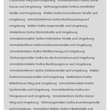
Cobstädter Weg und Umgebung
Immobilienbüro Gotha Grüne
Gasse und Umgebung
Wohnungsmakler Gotha Leinefelder
Straße und Umgebung
Makler Gotha Sonneborner Straße und
Umgebung
Immobilienfirmen Gotha Backhausstieg und
Umgebung
Makler Gotha Gayerstraße und Umgebung
Maklerbüro Gotha Stölzelstraße und Umgebung
Immobilienmakler Gotha Herbsleber Straße und Umgebung
Immobilienfirma Gotha Kindermannstraße und Umgebung
Immobilienbüro Gotha Weißdornweg und Umgebung
Wohnungsmakler Gotha An der Kirschwiese und Umgebung
Immobilien Makler Gotha Backhausgasse und Umgebung
Immobilienfirmen Gotha Schlüterstraße und Umgebung
Makler
Gotha Krusewitzstraße und Umgebung
Maklerbüro Gotha
Mittelhäuser Weg und Umgebung
Immobilienmakler Gotha
Spohrstraße und Umgebung
Immobilienfirma Gotha Am
Wiegwasser und Umgebung
Immobilienbüro Gotha Grüner
Weg und Umgebung
Wohnungsmakler Gotha Inselsbergstraße
und Umgebung
Immobilien Makler Gotha Fabrikstraße und