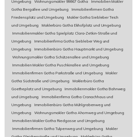
Umgebung
Wohnungsmakler 99867 Gotha
Immobilien Makler
Gotha Bergallee und Umgebung
Immobilienfirmen Gotha
Friedensplatz und Umgebung
Makler Gotha Siebleber Teich
und Umgebung
Maklerbüro Gotha Ekhofplatz und Umgebung
Immobilienmakler Gotha Spielplatz Clara-Zetkin-Straße und
Umgebung
Immobilienfirma Gotha Siebleber Weg und
Umgebung
Immobilienbüro Gotha Hauptmarkt und Umgebung
Wohnungsmakler Gotha Schützenallee und Umgebung
Immobilien Makler Gotha Puschkinallee und Umgebung
Immobilienfirmen Gotha Parkstraße und Umgebung
Makler
Gotha Südstraße und Umgebung
Maklerbüro Gotha
Goetheplatz und Umgebung
Immobilienmakler Gotha Bahnweg
und Umgebung
Immobilienfirma Gotha Cranachhaus und
Umgebung
Immobilienbüro Gotha Mühlgrabenweg und
Umgebung
Wohnungsmakler Gotha Ahornweg und Umgebung
Immobilien Makler Gotha Riedgasse und Umgebung
Immobilienfirmen Gotha Tulpenweg und Umgebung
Makler
Gotha Gleichenstraße und Umgebung
Maklerbüro Gotha