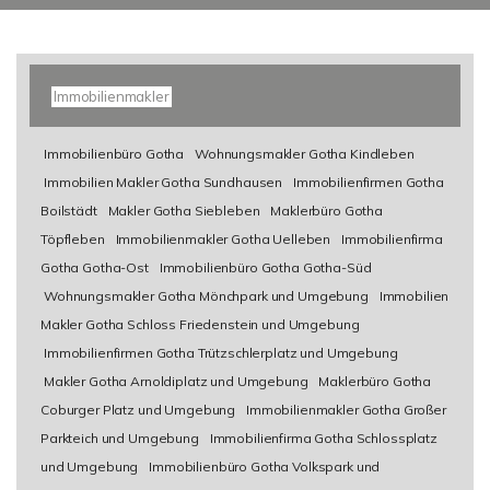
Immobilienmakler
Immobilienbüro Gotha
Wohnungsmakler Gotha Kindleben
Immobilien Makler Gotha Sundhausen
Immobilienfirmen Gotha
Boilstädt
Makler Gotha Siebleben
Maklerbüro Gotha
Töpfleben
Immobilienmakler Gotha Uelleben
Immobilienfirma
Gotha Gotha-Ost
Immobilienbüro Gotha Gotha-Süd
Wohnungsmakler Gotha Mönchpark und Umgebung
Immobilien
Makler Gotha Schloss Friedenstein und Umgebung
Immobilienfirmen Gotha Trützschlerplatz und Umgebung
Makler Gotha Arnoldiplatz und Umgebung
Maklerbüro Gotha
Coburger Platz und Umgebung
Immobilienmakler Gotha Großer
Parkteich und Umgebung
Immobilienfirma Gotha Schlossplatz
und Umgebung
Immobilienbüro Gotha Volkspark und