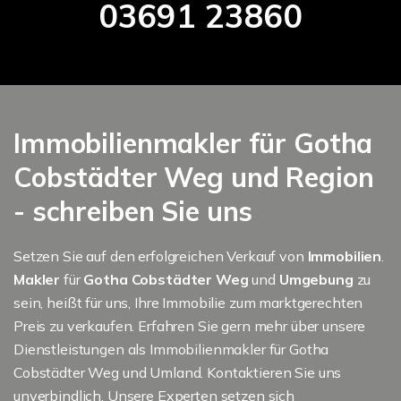
03691 23860
Immobilienmakler für Gotha
Cobstädter Weg und Region
- schreiben Sie uns
Setzen Sie auf den erfolgreichen Verkauf von
Immobilien
.
Makler
für
Gotha Cobstädter Weg
und
Umgebung
zu
sein, heißt für uns, Ihre Immobilie zum marktgerechten
Preis zu verkaufen. Erfahren Sie gern mehr über unsere
Dienstleistungen als Immobilienmakler für Gotha
Cobstädter Weg und Umland. Kontaktieren Sie uns
unverbindlich. Unsere Experten setzen sich