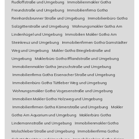
Rudloffstraße und Umgebung
Immobilienmakler Gotha
Freundstraße und Umgebung
Immobilienfirma Gotha
Reinhardsbrunner Straße und Umgebung
Immobilienbüro Gotha
Salzgitterstraße und Umgebung
Wohnungsmakler Gotha Am
Lindenhügel und Umgebung
Immobilien Makler Gotha Am
Steinkreuz und Umgebung
Immobilienfirmen Gotha Gamstädter
Weg und Umgebung
Makler Gotha Brieglebstraße und
Umgebung
Maklerbüro Gotha Ifflandstraße und Umgebung
Immobilienmakler Gotha Jenzschstraße und Umgebung
Immobilienfirma Gotha Eisenacher Straße und Umgebung
Immobilienbüro Gotha Tüttleber Weg und Umgebung
Wohnungsmakler Gotha Vogesenstraße und Umgebung
Immobilien Makler Gotha Holzweg und Umgebung
Immobilienfirmen Gotha Körnerstraße und Umgebung
Makler
Gotha Am Aquarium und Umgebung
Maklerbüro Gotha
Lindemannstraße und Umgebung
Immobilienmakler Gotha
Molschleber Straße und Umgebung
Immobilienfirma Gotha