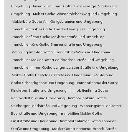
Umgebung
Immobilienfirmen Gotha Finsterberger Straße und
Umgebung
Makler Gotha Wandersleber Weg und Umgebung
Maklerbüro Gotha Am Königsbrunnen und Umgebung
Immobilienmakler Gotha Friedhofsweg und Umgebung
Immobilienfirma Gotha Maybachstraße und Umgebung
Immobilienbüro Gotha Brunnenstraße und Umgebung
Wohnungsmakler Gotha Ernst-Rabich-Weg und Umgebung
Immobilien Makler Gotha Goldbacher Straße und Umgebung
Immobilienfirmen Gotha Langensalzaer Straße und Umgebung
Makler Gotha Pestalozzistraße und Umgebung
Maklerbüro
Gotha Schenckgasse und Umgebung
Immobilienmakler Gotha
Kindleber Straße und Umgebung
Immobilienfirma Gotha
Rohrbachstraße und Umgebung
Immobilienbüro Gotha
Seeberger Landstraße und Umgebung
Wohnungsmakler Gotha
Bachstraße und Umgebung
Immobilien Makler Gotha
Ernststraße und Umgebung
Immobilienfirmen Gotha Tonnaer
Straße und Umgebung
Makler Gotha Marianne-Brandt-Straße