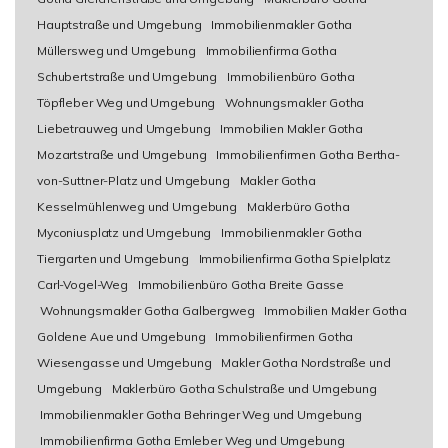
Hauptstraße und Umgebung
Immobilienmakler Gotha
Müllersweg und Umgebung
Immobilienfirma Gotha
Schubertstraße und Umgebung
Immobilienbüro Gotha
Töpfleber Weg und Umgebung
Wohnungsmakler Gotha
Liebetrauweg und Umgebung
Immobilien Makler Gotha
Mozartstraße und Umgebung
Immobilienfirmen Gotha Bertha-
von-Suttner-Platz und Umgebung
Makler Gotha
Kesselmühlenweg und Umgebung
Maklerbüro Gotha
Myconiusplatz und Umgebung
Immobilienmakler Gotha
Tiergarten und Umgebung
Immobilienfirma Gotha Spielplatz
Carl-Vogel-Weg
Immobilienbüro Gotha Breite Gasse
Wohnungsmakler Gotha Galbergweg
Immobilien Makler Gotha
Goldene Aue und Umgebung
Immobilienfirmen Gotha
Wiesengasse und Umgebung
Makler Gotha Nordstraße und
Umgebung
Maklerbüro Gotha Schulstraße und Umgebung
Immobilienmakler Gotha Behringer Weg und Umgebung
Immobilienfirma Gotha Emleber Weg und Umgebung