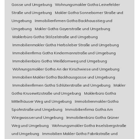
Gasse und Umgebung
Wohnungsmakler Gotha Leinefelder
Straße und Umgebung
Makler Gotha Sonneborner Straße und
Umgebung
Immobilienfirmen Gotha Backhausstieg und
Umgebung
Makler Gotha Gayerstraße und Umgebung
Maklerbüro Gotha Stölzelstraße und Umgebung
Immobilienmakler Gotha Herbsleber Straße und Umgebung
Immobilienfirma Gotha Kindermannstraße und Umgebung
Immobilienbüro Gotha Weißdornweg und Umgebung
Wohnungsmakler Gotha An der Kirschwiese und Umgebung
Immobilien Makler Gotha Backhausgasse und Umgebung
Immobilienfirmen Gotha Schlüterstraße und Umgebung
Makler
Gotha Krusewitzstraße und Umgebung
Maklerbüro Gotha
Mittelhäuser Weg und Umgebung
Immobilienmakler Gotha
Spohrstraße und Umgebung
Immobilienfirma Gotha Am
Wiegwasser und Umgebung
Immobilienbüro Gotha Grüner
Weg und Umgebung
Wohnungsmakler Gotha Inselsbergstraße
und Umgebung
Immobilien Makler Gotha Fabrikstraße und