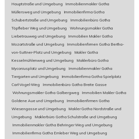
Hauptstraße und Umgebung
Immobilienmakler Gotha
Müllersweg und Umgebung
Immobilienfirma Gotha
Schubertstraße und Umgebung
Immobilienbüro Gotha
Töpfleber Weg und Umgebung
Wohnungsmakler Gotha
Liebetrauweg und Umgebung
Immobilien Makler Gotha
Mozartstraße und Umgebung
Immobilienfirmen Gotha Bertha-
von-Suttner-Platz und Umgebung
Makler Gotha
Kesselmühlenweg und Umgebung
Maklerbüro Gotha
Myconiusplatz und Umgebung
Immobilienmakler Gotha
Tiergarten und Umgebung
Immobilienfirma Gotha Spielplatz
Carl-Vogel-Weg
Immobilienbüro Gotha Breite Gasse
Wohnungsmakler Gotha Galbergweg
Immobilien Makler Gotha
Goldene Aue und Umgebung
Immobilienfirmen Gotha
Wiesengasse und Umgebung
Makler Gotha Nordstraße und
Umgebung
Maklerbüro Gotha Schulstraße und Umgebung
Immobilienmakler Gotha Behringer Weg und Umgebung
Immobilienfirma Gotha Emleber Weg und Umgebung