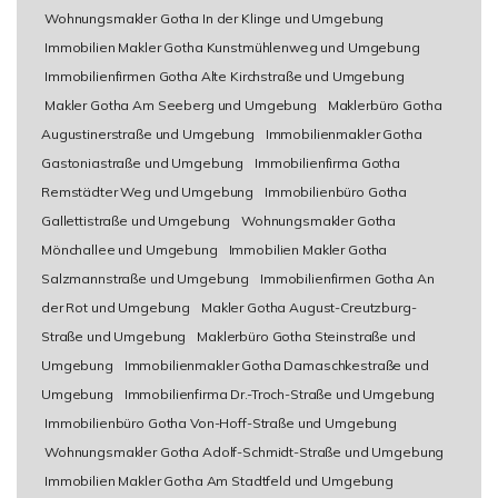
Wohnungsmakler Gotha In der Klinge und Umgebung
Immobilien Makler Gotha Kunstmühlenweg und Umgebung
Immobilienfirmen Gotha Alte Kirchstraße und Umgebung
Makler Gotha Am Seeberg und Umgebung
Maklerbüro Gotha
Augustinerstraße und Umgebung
Immobilienmakler Gotha
Gastoniastraße und Umgebung
Immobilienfirma Gotha
Remstädter Weg und Umgebung
Immobilienbüro Gotha
Gallettistraße und Umgebung
Wohnungsmakler Gotha
Mönchallee und Umgebung
Immobilien Makler Gotha
Salzmannstraße und Umgebung
Immobilienfirmen Gotha An
der Rot und Umgebung
Makler Gotha August-Creutzburg-
Straße und Umgebung
Maklerbüro Gotha Steinstraße und
Umgebung
Immobilienmakler Gotha Damaschkestraße und
Umgebung
Immobilienfirma Dr.-Troch-Straße und Umgebung
Immobilienbüro Gotha Von-Hoff-Straße und Umgebung
Wohnungsmakler Gotha Adolf-Schmidt-Straße und Umgebung
Immobilien Makler Gotha Am Stadtfeld und Umgebung