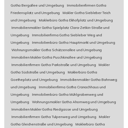
Gotha Bergallee und Umgebung
Immobilienfirmen Gotha
Friedensplatz und Umgebung
Makler Gotha Siebleber Teich
und Umgebung
Maklerbüro Gotha Ekhofplatz und Umgebung
Immobilienmakler Gotha Spielplatz Clara-Zetkin-Straße und
Umgebung
Immobilienfirma Gotha Siebleber Weg und
Umgebung
Immobilienbüro Gotha Hauptmarkt und Umgebung
Wohnungsmakler Gotha Schützenallee und Umgebung
Immobilien Makler Gotha Puschkinallee und Umgebung
Immobilienfirmen Gotha Parkstraße und Umgebung
Makler
Gotha Südstraße und Umgebung
Maklerbüro Gotha
Goetheplatz und Umgebung
Immobilienmakler Gotha Bahnweg
und Umgebung
Immobilienfirma Gotha Cranachhaus und
Umgebung
Immobilienbüro Gotha Mühlgrabenweg und
Umgebung
Wohnungsmakler Gotha Ahornweg und Umgebung
Immobilien Makler Gotha Riedgasse und Umgebung
Immobilienfirmen Gotha Tulpenweg und Umgebung
Makler
Gotha Gleichenstraße und Umgebung
Maklerbüro Gotha