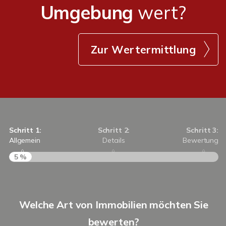
Umgebung
wert?
Zur Wertermittlung
Schritt 1:
Schritt 2:
Schritt 3:
Allgemein
Details
Bewertung
5 %
S
Welche Art von Immobilien möchten Sie
A
bewerten?