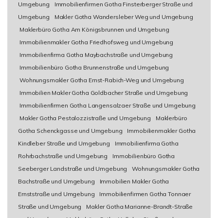
Umgebung
Immobilienfirmen Gotha Finsterberger Straße und
Umgebung
Makler Gotha Wandersleber Weg und Umgebung
Maklerbüro Gotha Am Königsbrunnen und Umgebung
Immobilienmakler Gotha Friedhofsweg und Umgebung
Immobilienfirma Gotha Maybachstraße und Umgebung
Immobilienbüro Gotha Brunnenstraße und Umgebung
Wohnungsmakler Gotha Ernst-Rabich-Weg und Umgebung
Immobilien Makler Gotha Goldbacher Straße und Umgebung
Immobilienfirmen Gotha Langensalzaer Straße und Umgebung
Makler Gotha Pestalozzistraße und Umgebung
Maklerbüro
Gotha Schenckgasse und Umgebung
Immobilienmakler Gotha
Kindleber Straße und Umgebung
Immobilienfirma Gotha
Rohrbachstraße und Umgebung
Immobilienbüro Gotha
Seeberger Landstraße und Umgebung
Wohnungsmakler Gotha
Bachstraße und Umgebung
Immobilien Makler Gotha
Ernststraße und Umgebung
Immobilienfirmen Gotha Tonnaer
Straße und Umgebung
Makler Gotha Marianne-Brandt-Straße