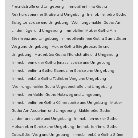
Freundstraße und Umgebung
Immobilienfirma Gotha
Reinhardsbrunner Straße und Umgebung
Immobilienbüro Gotha
Salzgitterstraße und Umgebung
Wohnungsmakler Gotha Am
Lindenhügel und Umgebung
Immobilien Makler Gotha Am
Steinkreuz und Umgebung
Immobilienfirmen Gotha Gamstädter
Weg und Umgebung
Makler Gotha Brieglebstraße und
Umgebung
Maklerbüro Gotha Ifflandstraße und Umgebung
Immobilienmakler Gotha Jenzschstraße und Umgebung
Immobilienfirma Gotha Eisenacher Straße und Umgebung
Immobilienbüro Gotha Tüttleber Weg und Umgebung
Wohnungsmakler Gotha Vogesenstraße und Umgebung
Immobilien Makler Gotha Holzweg und Umgebung
Immobilienfirmen Gotha Körnerstraße und Umgebung
Makler
Gotha Am Aquarium und Umgebung
Maklerbüro Gotha
Lindemannstraße und Umgebung
Immobilienmakler Gotha
Molschleber Straße und Umgebung
Immobilienfirma Gotha
Cobstädter Weg und Umgebung
Immobilienbüro Gotha Grüne