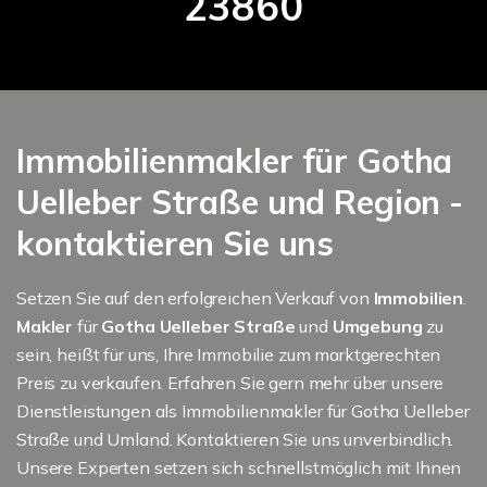
23860
Immobilienmakler für Gotha
Uelleber Straße und Region -
kontaktieren Sie uns
Setzen Sie auf den erfolgreichen Verkauf von
Immobilien
.
Makler
für
Gotha Uelleber Straße
und
Umgebung
zu
sein, heißt für uns, Ihre Immobilie zum marktgerechten
Preis zu verkaufen. Erfahren Sie gern mehr über unsere
Dienstleistungen als Immobilienmakler für Gotha Uelleber
Straße und Umland. Kontaktieren Sie uns unverbindlich.
Unsere Experten setzen sich schnellstmöglich mit Ihnen