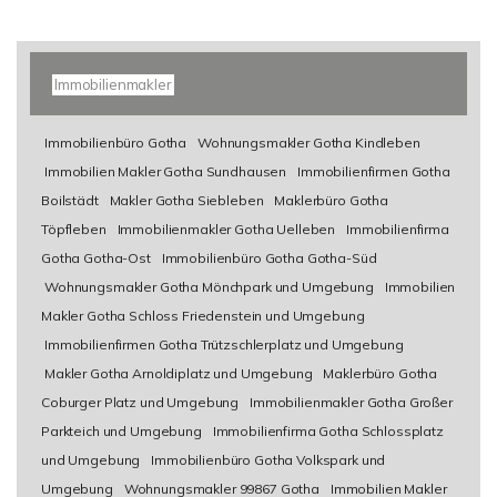
Immobilienmakler
Immobilienbüro Gotha
Wohnungsmakler Gotha Kindleben
Immobilien Makler Gotha Sundhausen
Immobilienfirmen Gotha
Boilstädt
Makler Gotha Siebleben
Maklerbüro Gotha
Töpfleben
Immobilienmakler Gotha Uelleben
Immobilienfirma
Gotha Gotha-Ost
Immobilienbüro Gotha Gotha-Süd
Wohnungsmakler Gotha Mönchpark und Umgebung
Immobilien
Makler Gotha Schloss Friedenstein und Umgebung
Immobilienfirmen Gotha Trützschlerplatz und Umgebung
Makler Gotha Arnoldiplatz und Umgebung
Maklerbüro Gotha
Coburger Platz und Umgebung
Immobilienmakler Gotha Großer
Parkteich und Umgebung
Immobilienfirma Gotha Schlossplatz
und Umgebung
Immobilienbüro Gotha Volkspark und
Umgebung
Wohnungsmakler 99867 Gotha
Immobilien Makler