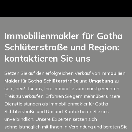
Immobilienmakler für Gotha
Schlüterstraße und Region:
kontaktieren Sie uns
Setzen Sie auf den erfolgreichen Verkauf von
Immobilien
.
Makler
für
Gotha Schlüterstraße
und
Umgebung
zu
sein, heißt für uns, Ihre Immobilie zum marktgerechten
Preis zu verkaufen. Erfahren Sie gern mehr über unsere
Dienstleistungen als Immobilienmakler für Gotha
Schlüterstraße und Umland. Kontaktieren Sie uns
unverbindlich. Unsere Experten setzen sich
schnellstmöglich mit Ihnen in Verbindung und beraten Sie