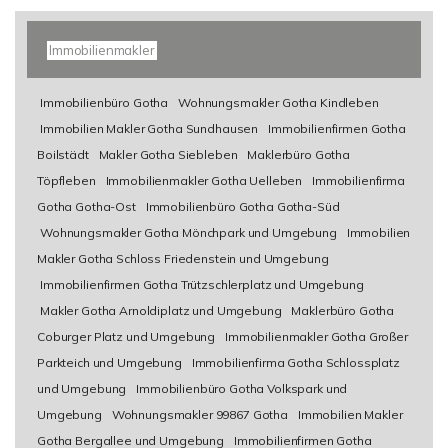
Immobilienmakler
Immobilienbüro Gotha
Wohnungsmakler Gotha Kindleben
Immobilien Makler Gotha Sundhausen
Immobilienfirmen Gotha
Boilstädt
Makler Gotha Siebleben
Maklerbüro Gotha
Töpfleben
Immobilienmakler Gotha Uelleben
Immobilienfirma
Gotha Gotha-Ost
Immobilienbüro Gotha Gotha-Süd
Wohnungsmakler Gotha Mönchpark und Umgebung
Immobilien
Makler Gotha Schloss Friedenstein und Umgebung
Immobilienfirmen Gotha Trützschlerplatz und Umgebung
Makler Gotha Arnoldiplatz und Umgebung
Maklerbüro Gotha
Coburger Platz und Umgebung
Immobilienmakler Gotha Großer
Parkteich und Umgebung
Immobilienfirma Gotha Schlossplatz
und Umgebung
Immobilienbüro Gotha Volkspark und
Umgebung
Wohnungsmakler 99867 Gotha
Immobilien Makler
Gotha Bergallee und Umgebung
Immobilienfirmen Gotha