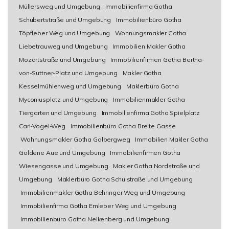
Müllersweg und Umgebung
Immobilienfirma Gotha
Schubertstraße und Umgebung
Immobilienbüro Gotha
Töpfleber Weg und Umgebung
Wohnungsmakler Gotha
Liebetrauweg und Umgebung
Immobilien Makler Gotha
Mozartstraße und Umgebung
Immobilienfirmen Gotha Bertha-
von-Suttner-Platz und Umgebung
Makler Gotha
Kesselmühlenweg und Umgebung
Maklerbüro Gotha
Myconiusplatz und Umgebung
Immobilienmakler Gotha
Tiergarten und Umgebung
Immobilienfirma Gotha Spielplatz
Carl-Vogel-Weg
Immobilienbüro Gotha Breite Gasse
Wohnungsmakler Gotha Galbergweg
Immobilien Makler Gotha
Goldene Aue und Umgebung
Immobilienfirmen Gotha
Wiesengasse und Umgebung
Makler Gotha Nordstraße und
Umgebung
Maklerbüro Gotha Schulstraße und Umgebung
Immobilienmakler Gotha Behringer Weg und Umgebung
Immobilienfirma Gotha Emleber Weg und Umgebung
Immobilienbüro Gotha Nelkenberg und Umgebung