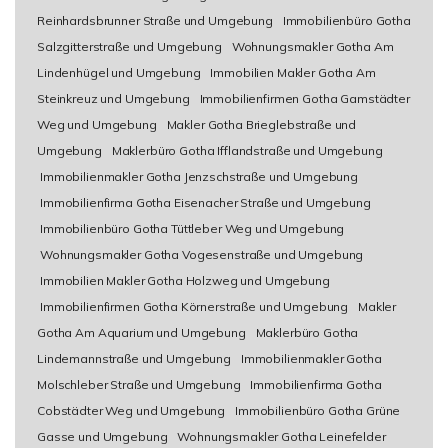
Reinhardsbrunner Straße und Umgebung
Immobilienbüro Gotha
Salzgitterstraße und Umgebung
Wohnungsmakler Gotha Am
Lindenhügel und Umgebung
Immobilien Makler Gotha Am
Steinkreuz und Umgebung
Immobilienfirmen Gotha Gamstädter
Weg und Umgebung
Makler Gotha Brieglebstraße und
Umgebung
Maklerbüro Gotha Ifflandstraße und Umgebung
Immobilienmakler Gotha Jenzschstraße und Umgebung
Immobilienfirma Gotha Eisenacher Straße und Umgebung
Immobilienbüro Gotha Tüttleber Weg und Umgebung
Wohnungsmakler Gotha Vogesenstraße und Umgebung
Immobilien Makler Gotha Holzweg und Umgebung
Immobilienfirmen Gotha Körnerstraße und Umgebung
Makler
Gotha Am Aquarium und Umgebung
Maklerbüro Gotha
Lindemannstraße und Umgebung
Immobilienmakler Gotha
Molschleber Straße und Umgebung
Immobilienfirma Gotha
Cobstädter Weg und Umgebung
Immobilienbüro Gotha Grüne
Gasse und Umgebung
Wohnungsmakler Gotha Leinefelder