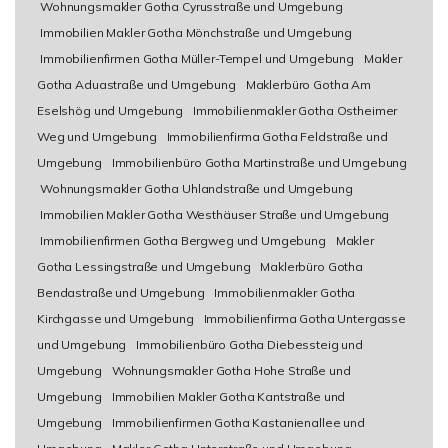
Wohnungsmakler Gotha Cyrusstraße und Umgebung
Immobilien Makler Gotha Mönchstraße und Umgebung
Immobilienfirmen Gotha Müller-Tempel und Umgebung
Makler
Gotha Aduastraße und Umgebung
Maklerbüro Gotha Am
Eselshög und Umgebung
Immobilienmakler Gotha Ostheimer
Weg und Umgebung
Immobilienfirma Gotha Feldstraße und
Umgebung
Immobilienbüro Gotha Martinstraße und Umgebung
Wohnungsmakler Gotha Uhlandstraße und Umgebung
Immobilien Makler Gotha Westhäuser Straße und Umgebung
Immobilienfirmen Gotha Bergweg und Umgebung
Makler
Gotha Lessingstraße und Umgebung
Maklerbüro Gotha
Bendastraße und Umgebung
Immobilienmakler Gotha
Kirchgasse und Umgebung
Immobilienfirma Gotha Untergasse
und Umgebung
Immobilienbüro Gotha Diebessteig und
Umgebung
Wohnungsmakler Gotha Hohe Straße und
Umgebung
Immobilien Makler Gotha Kantstraße und
Umgebung
Immobilienfirmen Gotha Kastanienallee und