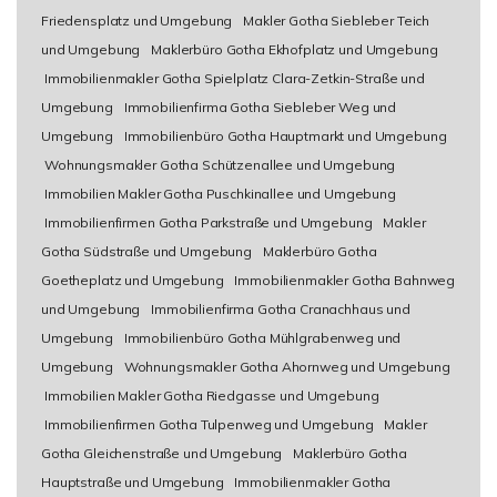
Friedensplatz und Umgebung
Makler Gotha Siebleber Teich
und Umgebung
Maklerbüro Gotha Ekhofplatz und Umgebung
Immobilienmakler Gotha Spielplatz Clara-Zetkin-Straße und
Umgebung
Immobilienfirma Gotha Siebleber Weg und
Umgebung
Immobilienbüro Gotha Hauptmarkt und Umgebung
Wohnungsmakler Gotha Schützenallee und Umgebung
Immobilien Makler Gotha Puschkinallee und Umgebung
Immobilienfirmen Gotha Parkstraße und Umgebung
Makler
Gotha Südstraße und Umgebung
Maklerbüro Gotha
Goetheplatz und Umgebung
Immobilienmakler Gotha Bahnweg
und Umgebung
Immobilienfirma Gotha Cranachhaus und
Umgebung
Immobilienbüro Gotha Mühlgrabenweg und
Umgebung
Wohnungsmakler Gotha Ahornweg und Umgebung
Immobilien Makler Gotha Riedgasse und Umgebung
Immobilienfirmen Gotha Tulpenweg und Umgebung
Makler
Gotha Gleichenstraße und Umgebung
Maklerbüro Gotha
Hauptstraße und Umgebung
Immobilienmakler Gotha