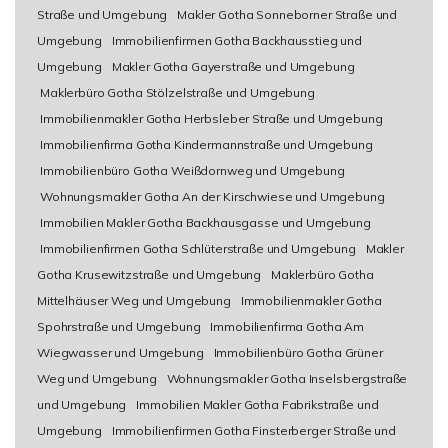
Straße und Umgebung
Makler Gotha Sonneborner Straße und
Umgebung
Immobilienfirmen Gotha Backhausstieg und
Umgebung
Makler Gotha Gayerstraße und Umgebung
Maklerbüro Gotha Stölzelstraße und Umgebung
Immobilienmakler Gotha Herbsleber Straße und Umgebung
Immobilienfirma Gotha Kindermannstraße und Umgebung
Immobilienbüro Gotha Weißdornweg und Umgebung
Wohnungsmakler Gotha An der Kirschwiese und Umgebung
Immobilien Makler Gotha Backhausgasse und Umgebung
Immobilienfirmen Gotha Schlüterstraße und Umgebung
Makler
Gotha Krusewitzstraße und Umgebung
Maklerbüro Gotha
Mittelhäuser Weg und Umgebung
Immobilienmakler Gotha
Spohrstraße und Umgebung
Immobilienfirma Gotha Am
Wiegwasser und Umgebung
Immobilienbüro Gotha Grüner
Weg und Umgebung
Wohnungsmakler Gotha Inselsbergstraße
und Umgebung
Immobilien Makler Gotha Fabrikstraße und
Umgebung
Immobilienfirmen Gotha Finsterberger Straße und