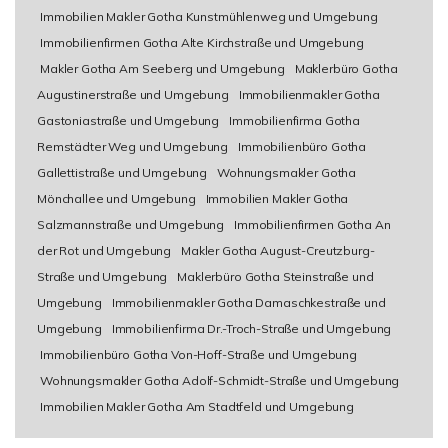
Immobilien Makler Gotha Kunstmühlenweg und Umgebung
Immobilienfirmen Gotha Alte Kirchstraße und Umgebung
Makler Gotha Am Seeberg und Umgebung
Maklerbüro Gotha
Augustinerstraße und Umgebung
Immobilienmakler Gotha
Gastoniastraße und Umgebung
Immobilienfirma Gotha
Remstädter Weg und Umgebung
Immobilienbüro Gotha
Gallettistraße und Umgebung
Wohnungsmakler Gotha
Mönchallee und Umgebung
Immobilien Makler Gotha
Salzmannstraße und Umgebung
Immobilienfirmen Gotha An
der Rot und Umgebung
Makler Gotha August-Creutzburg-
Straße und Umgebung
Maklerbüro Gotha Steinstraße und
Umgebung
Immobilienmakler Gotha Damaschkestraße und
Umgebung
Immobilienfirma Dr.-Troch-Straße und Umgebung
Immobilienbüro Gotha Von-Hoff-Straße und Umgebung
Wohnungsmakler Gotha Adolf-Schmidt-Straße und Umgebung
Immobilien Makler Gotha Am Stadtfeld und Umgebung