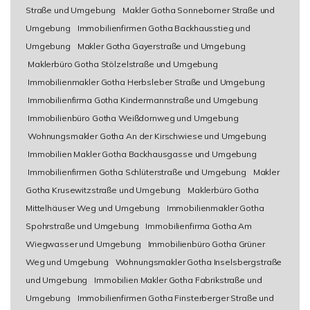
Straße und Umgebung
Makler Gotha Sonneborner Straße und
Umgebung
Immobilienfirmen Gotha Backhausstieg und
Umgebung
Makler Gotha Gayerstraße und Umgebung
Maklerbüro Gotha Stölzelstraße und Umgebung
Immobilienmakler Gotha Herbsleber Straße und Umgebung
Immobilienfirma Gotha Kindermannstraße und Umgebung
Immobilienbüro Gotha Weißdornweg und Umgebung
Wohnungsmakler Gotha An der Kirschwiese und Umgebung
Immobilien Makler Gotha Backhausgasse und Umgebung
Immobilienfirmen Gotha Schlüterstraße und Umgebung
Makler
Gotha Krusewitzstraße und Umgebung
Maklerbüro Gotha
Mittelhäuser Weg und Umgebung
Immobilienmakler Gotha
Spohrstraße und Umgebung
Immobilienfirma Gotha Am
Wiegwasser und Umgebung
Immobilienbüro Gotha Grüner
Weg und Umgebung
Wohnungsmakler Gotha Inselsbergstraße
und Umgebung
Immobilien Makler Gotha Fabrikstraße und
Umgebung
Immobilienfirmen Gotha Finsterberger Straße und