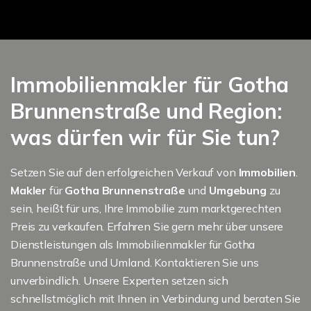
Immobilienmakler für Gotha
Brunnenstraße und Region:
was dürfen wir für Sie tun?
Setzen Sie auf den erfolgreichen Verkauf von
Immobilien
.
Makler
für
Gotha Brunnenstraße
und
Umgebung
zu
sein, heißt für uns, Ihre Immobilie zum marktgerechten
Preis zu verkaufen. Erfahren Sie gern mehr über unsere
Dienstleistungen als Immobilienmakler für Gotha
Brunnenstraße und Umland. Kontaktieren Sie uns
unverbindlich. Unsere Experten setzen sich
schnellstmöglich mit Ihnen in Verbindung und beraten Sie