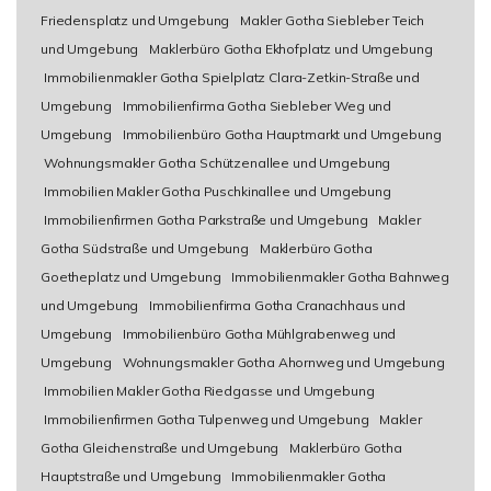
Friedensplatz und Umgebung
Makler Gotha Siebleber Teich
und Umgebung
Maklerbüro Gotha Ekhofplatz und Umgebung
Immobilienmakler Gotha Spielplatz Clara-Zetkin-Straße und
Umgebung
Immobilienfirma Gotha Siebleber Weg und
Umgebung
Immobilienbüro Gotha Hauptmarkt und Umgebung
Wohnungsmakler Gotha Schützenallee und Umgebung
Immobilien Makler Gotha Puschkinallee und Umgebung
Immobilienfirmen Gotha Parkstraße und Umgebung
Makler
Gotha Südstraße und Umgebung
Maklerbüro Gotha
Goetheplatz und Umgebung
Immobilienmakler Gotha Bahnweg
und Umgebung
Immobilienfirma Gotha Cranachhaus und
Umgebung
Immobilienbüro Gotha Mühlgrabenweg und
Umgebung
Wohnungsmakler Gotha Ahornweg und Umgebung
Immobilien Makler Gotha Riedgasse und Umgebung
Immobilienfirmen Gotha Tulpenweg und Umgebung
Makler
Gotha Gleichenstraße und Umgebung
Maklerbüro Gotha
Hauptstraße und Umgebung
Immobilienmakler Gotha