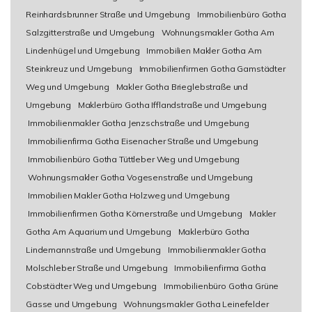
Reinhardsbrunner Straße und Umgebung
Immobilienbüro Gotha
Salzgitterstraße und Umgebung
Wohnungsmakler Gotha Am
Lindenhügel und Umgebung
Immobilien Makler Gotha Am
Steinkreuz und Umgebung
Immobilienfirmen Gotha Gamstädter
Weg und Umgebung
Makler Gotha Brieglebstraße und
Umgebung
Maklerbüro Gotha Ifflandstraße und Umgebung
Immobilienmakler Gotha Jenzschstraße und Umgebung
Immobilienfirma Gotha Eisenacher Straße und Umgebung
Immobilienbüro Gotha Tüttleber Weg und Umgebung
Wohnungsmakler Gotha Vogesenstraße und Umgebung
Immobilien Makler Gotha Holzweg und Umgebung
Immobilienfirmen Gotha Körnerstraße und Umgebung
Makler
Gotha Am Aquarium und Umgebung
Maklerbüro Gotha
Lindemannstraße und Umgebung
Immobilienmakler Gotha
Molschleber Straße und Umgebung
Immobilienfirma Gotha
Cobstädter Weg und Umgebung
Immobilienbüro Gotha Grüne
Gasse und Umgebung
Wohnungsmakler Gotha Leinefelder