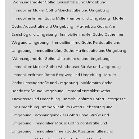
Wohnungsmakler Gotha Cyrusstraße und Umgebung
Immobilien Makler Gotha Mönchstraße und Umgebung
Immobilienfirmen Gotha Müller-Tempel und Umgebung
Makler
Gotha Aduastraße und Umgebung
Maklerbüro Gotha Am
Eselshög und Umgebung
Immobilienmakler Gotha Ostheimer
Weg und Umgebung
Immobilienfirma Gotha Feldstraße und
Umgebung
Immobilienbüro Gotha Martinstraße und Umgebung
Wohnungsmakler Gotha Uhlandstraße und Umgebung
Immobilien Makler Gotha Westhäuser Straße und Umgebung
Immobilienfirmen Gotha Bergweg und Umgebung
Makler
Gotha Lessingstraße und Umgebung
Maklerbüro Gotha
Bendastraße und Umgebung
Immobilienmakler Gotha
Kirchgasse und Umgebung
Immobilienfirma Gotha Untergasse
und Umgebung
Immobilienbüro Gotha Diebessteig und
Umgebung
Wohnungsmakler Gotha Hohe Straße und
Umgebung
Immobilien Makler Gotha Kantstraße und
Umgebung
Immobilienfirmen Gotha Kastanienallee und