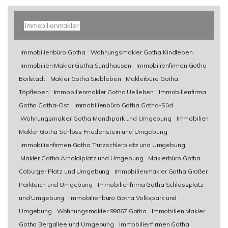
Immobilienmakler
Immobilienbüro Gotha
Wohnungsmakler Gotha Kindleben
Immobilien Makler Gotha Sundhausen
Immobilienfirmen Gotha
Boilstädt
Makler Gotha Siebleben
Maklerbüro Gotha
Töpfleben
Immobilienmakler Gotha Uelleben
Immobilienfirma
Gotha Gotha-Ost
Immobilienbüro Gotha Gotha-Süd
Wohnungsmakler Gotha Mönchpark und Umgebung
Immobilien
Makler Gotha Schloss Friedenstein und Umgebung
Immobilienfirmen Gotha Trützschlerplatz und Umgebung
Makler Gotha Arnoldiplatz und Umgebung
Maklerbüro Gotha
Coburger Platz und Umgebung
Immobilienmakler Gotha Großer
Parkteich und Umgebung
Immobilienfirma Gotha Schlossplatz
und Umgebung
Immobilienbüro Gotha Volkspark und
Umgebung
Wohnungsmakler 99867 Gotha
Immobilien Makler
Gotha Bergallee und Umgebung
Immobilienfirmen Gotha