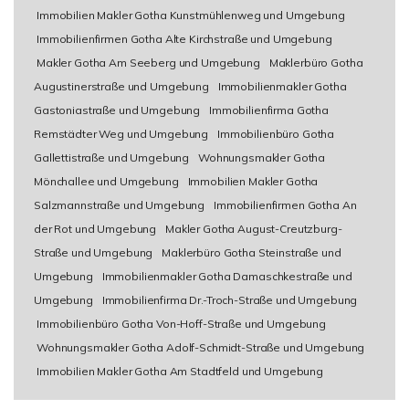
Immobilien Makler Gotha Kunstmühlenweg und Umgebung
Immobilienfirmen Gotha Alte Kirchstraße und Umgebung
Makler Gotha Am Seeberg und Umgebung
Maklerbüro Gotha
Augustinerstraße und Umgebung
Immobilienmakler Gotha
Gastoniastraße und Umgebung
Immobilienfirma Gotha
Remstädter Weg und Umgebung
Immobilienbüro Gotha
Gallettistraße und Umgebung
Wohnungsmakler Gotha
Mönchallee und Umgebung
Immobilien Makler Gotha
Salzmannstraße und Umgebung
Immobilienfirmen Gotha An
der Rot und Umgebung
Makler Gotha August-Creutzburg-
Straße und Umgebung
Maklerbüro Gotha Steinstraße und
Umgebung
Immobilienmakler Gotha Damaschkestraße und
Umgebung
Immobilienfirma Dr.-Troch-Straße und Umgebung
Immobilienbüro Gotha Von-Hoff-Straße und Umgebung
Wohnungsmakler Gotha Adolf-Schmidt-Straße und Umgebung
Immobilien Makler Gotha Am Stadtfeld und Umgebung