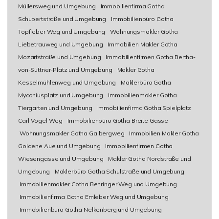
Müllersweg und Umgebung
Immobilienfirma Gotha
Schubertstraße und Umgebung
Immobilienbüro Gotha
Töpfleber Weg und Umgebung
Wohnungsmakler Gotha
Liebetrauweg und Umgebung
Immobilien Makler Gotha
Mozartstraße und Umgebung
Immobilienfirmen Gotha Bertha-
von-Suttner-Platz und Umgebung
Makler Gotha
Kesselmühlenweg und Umgebung
Maklerbüro Gotha
Myconiusplatz und Umgebung
Immobilienmakler Gotha
Tiergarten und Umgebung
Immobilienfirma Gotha Spielplatz
Carl-Vogel-Weg
Immobilienbüro Gotha Breite Gasse
Wohnungsmakler Gotha Galbergweg
Immobilien Makler Gotha
Goldene Aue und Umgebung
Immobilienfirmen Gotha
Wiesengasse und Umgebung
Makler Gotha Nordstraße und
Umgebung
Maklerbüro Gotha Schulstraße und Umgebung
Immobilienmakler Gotha Behringer Weg und Umgebung
Immobilienfirma Gotha Emleber Weg und Umgebung
Immobilienbüro Gotha Nelkenberg und Umgebung