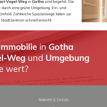
Carl-Vogel-Weg
in
Gotha
sind begehrt. Die
 durch eine grüne Umgebung. Ein- und
mfeld. Zahlreiche Spazierwege laden zur
 Stadtzentrum schnell erreicht.
Immobilie
in
Gotha
gel-Weg
und
Umgebung
e wert?
Schritt 2:
Details