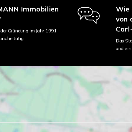
UMANN Immobilien
Wie 
?
von 
Carl
der Gründung im Jahr 1991
anche tätig.
Das Sta
und ein