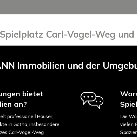
Spielplatz Carl-Vogel-Weg und 
NN Immobilien und der Umgebu
ungen bietet
Waru
ien an?
Spie
t professionell Häuser,
Die Wo
e in Gotha, insbesondere
vielen 
tzes Carl-Vogel-Weg.
Spazier