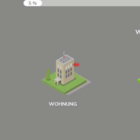
5 %
W
WOHNUNG