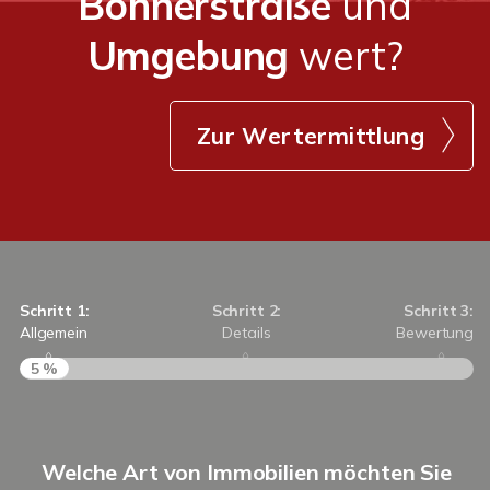
Böhnerstraße
und
Umgebung
wert?
Zur Wertermittlung
Schritt 1:
Schritt 2:
Schritt 3:
Allgemein
Details
Bewertung
5 %
S
Welche Art von Immobilien möchten Sie
A