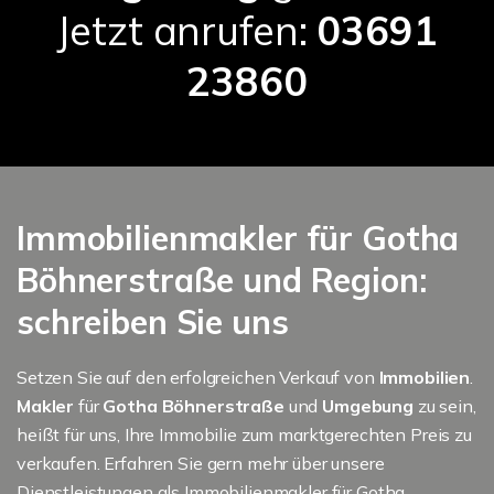
Jetzt anrufen:
03691
23860
Immobilienmakler für Gotha
Böhnerstraße und Region:
schreiben Sie uns
Setzen Sie auf den erfolgreichen Verkauf von
Immobilien
.
Makler
für
Gotha Böhnerstraße
und
Umgebung
zu sein,
heißt für uns, Ihre Immobilie zum marktgerechten Preis zu
verkaufen. Erfahren Sie gern mehr über unsere
Dienstleistungen als Immobilienmakler für Gotha