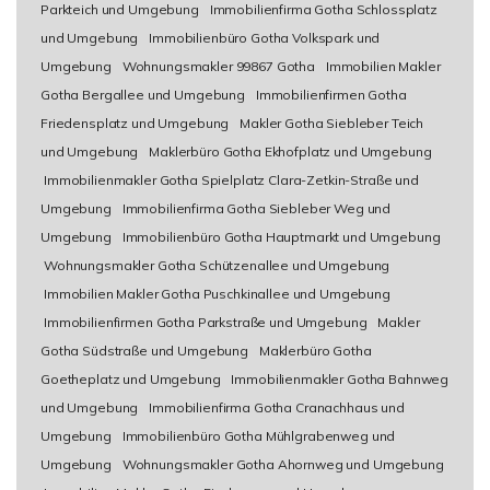
Parkteich und Umgebung
Immobilienfirma Gotha Schlossplatz
und Umgebung
Immobilienbüro Gotha Volkspark und
Umgebung
Wohnungsmakler 99867 Gotha
Immobilien Makler
Gotha Bergallee und Umgebung
Immobilienfirmen Gotha
Friedensplatz und Umgebung
Makler Gotha Siebleber Teich
und Umgebung
Maklerbüro Gotha Ekhofplatz und Umgebung
Immobilienmakler Gotha Spielplatz Clara-Zetkin-Straße und
Umgebung
Immobilienfirma Gotha Siebleber Weg und
Umgebung
Immobilienbüro Gotha Hauptmarkt und Umgebung
Wohnungsmakler Gotha Schützenallee und Umgebung
Immobilien Makler Gotha Puschkinallee und Umgebung
Immobilienfirmen Gotha Parkstraße und Umgebung
Makler
Gotha Südstraße und Umgebung
Maklerbüro Gotha
Goetheplatz und Umgebung
Immobilienmakler Gotha Bahnweg
und Umgebung
Immobilienfirma Gotha Cranachhaus und
Umgebung
Immobilienbüro Gotha Mühlgrabenweg und
Umgebung
Wohnungsmakler Gotha Ahornweg und Umgebung