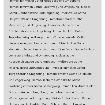
Immobilien Makler Gotha Riedgasse und Umgebung
Immobilienfirmen Gotha Tulpenweg und Umgebung
Makler
Gotha Gleichenstraße und Umgebung
Maklerbüro Gotha
Hauptstraße und Umgebung
Immobilienmakler Gotha
Müllersweg und Umgebung
Immobilienfirma Gotha
Schubertstraße und Umgebung
Immobilienbüro Gotha
Töpfleber Weg und Umgebung
Wohnungsmakler Gotha
Liebetrauweg und Umgebung
Immobilien Makler Gotha
Mozartstraße und Umgebung
Immobilienfirmen Gotha Bertha-
von-Suttner-Platz und Umgebung
Makler Gotha
Kesselmühlenweg und Umgebung
Maklerbüro Gotha
Myconiusplatz und Umgebung
Immobilienmakler Gotha
Tiergarten und Umgebung
Immobilienfirma Gotha Spielplatz
Carl-Vogel-Weg
Immobilienbüro Gotha Breite Gasse
Wohnungsmakler Gotha Galbergweg
Immobilien Makler Gotha
Goldene Aue und Umgebung
Immobilienfirmen Gotha
Wiesengasse und Umgebung
Makler Gotha Nordstraße und
Umgebung
Maklerbüro Gotha Schulstraße und Umgebung