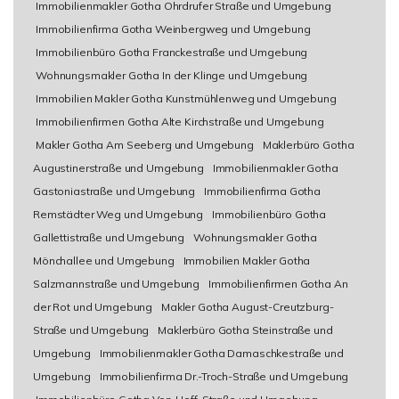
Immobilienmakler Gotha Ohrdrufer Straße und Umgebung
Immobilienfirma Gotha Weinbergweg und Umgebung
Immobilienbüro Gotha Franckestraße und Umgebung
Wohnungsmakler Gotha In der Klinge und Umgebung
Immobilien Makler Gotha Kunstmühlenweg und Umgebung
Immobilienfirmen Gotha Alte Kirchstraße und Umgebung
Makler Gotha Am Seeberg und Umgebung
Maklerbüro Gotha
Augustinerstraße und Umgebung
Immobilienmakler Gotha
Gastoniastraße und Umgebung
Immobilienfirma Gotha
Remstädter Weg und Umgebung
Immobilienbüro Gotha
Gallettistraße und Umgebung
Wohnungsmakler Gotha
Mönchallee und Umgebung
Immobilien Makler Gotha
Salzmannstraße und Umgebung
Immobilienfirmen Gotha An
der Rot und Umgebung
Makler Gotha August-Creutzburg-
Straße und Umgebung
Maklerbüro Gotha Steinstraße und
Umgebung
Immobilienmakler Gotha Damaschkestraße und
Umgebung
Immobilienfirma Dr.-Troch-Straße und Umgebung