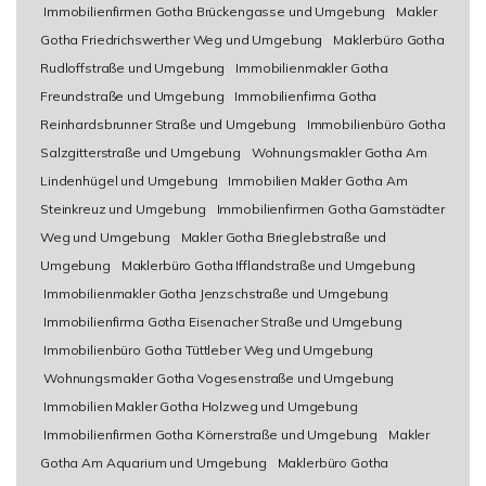
Immobilienfirmen Gotha Brückengasse und Umgebung
Makler
Gotha Friedrichswerther Weg und Umgebung
Maklerbüro Gotha
Rudloffstraße und Umgebung
Immobilienmakler Gotha
Freundstraße und Umgebung
Immobilienfirma Gotha
Reinhardsbrunner Straße und Umgebung
Immobilienbüro Gotha
Salzgitterstraße und Umgebung
Wohnungsmakler Gotha Am
Lindenhügel und Umgebung
Immobilien Makler Gotha Am
Steinkreuz und Umgebung
Immobilienfirmen Gotha Gamstädter
Weg und Umgebung
Makler Gotha Brieglebstraße und
Umgebung
Maklerbüro Gotha Ifflandstraße und Umgebung
Immobilienmakler Gotha Jenzschstraße und Umgebung
Immobilienfirma Gotha Eisenacher Straße und Umgebung
Immobilienbüro Gotha Tüttleber Weg und Umgebung
Wohnungsmakler Gotha Vogesenstraße und Umgebung
Immobilien Makler Gotha Holzweg und Umgebung
Immobilienfirmen Gotha Körnerstraße und Umgebung
Makler
Gotha Am Aquarium und Umgebung
Maklerbüro Gotha