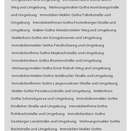
Weg und Umgebung
Wohnungsmakler Gotha Inselsbergstraße
und Umgebung
Immobilien Makler Gotha Fabrikstraße und
Umgebung
Immobilienfirmen Gotha Finsterberger Straße und
Umgebung
Makler Gotha Wandersleber Weg und Umgebung
Maklerbüro Gotha Am Königsbrunnen und Umgebung
Immobilienmakler Gotha Friedhofsweg und Umgebung
Immobilienfirma Gotha Maybachstraße und Umgebung
Immobilienbüro Gotha Brunnenstraße und Umgebung
Wohnungsmakler Gotha Ernst-Rabich-Weg und Umgebung
Immobilien Makler Gotha Goldbacher Straße und Umgebung
Immobilienfirmen Gotha Langensalzaer Straße und Umgebung
Makler Gotha Pestalozzistraße und Umgebung
Maklerbüro
Gotha Schenckgasse und Umgebung
Immobilienmakler Gotha
Kindleber Straße und Umgebung
Immobilienfirma Gotha
Rohrbachstraße und Umgebung
Immobilienbüro Gotha
Seeberger Landstraße und Umgebung
Wohnungsmakler Gotha
Bachstraße und Umgebung
Immobilien Makler Gotha