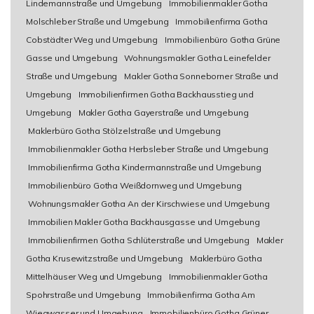
Lindemannstraße und Umgebung
Immobilienmakler Gotha
Molschleber Straße und Umgebung
Immobilienfirma Gotha
Cobstädter Weg und Umgebung
Immobilienbüro Gotha Grüne
Gasse und Umgebung
Wohnungsmakler Gotha Leinefelder
Straße und Umgebung
Makler Gotha Sonneborner Straße und
Umgebung
Immobilienfirmen Gotha Backhausstieg und
Umgebung
Makler Gotha Gayerstraße und Umgebung
Maklerbüro Gotha Stölzelstraße und Umgebung
Immobilienmakler Gotha Herbsleber Straße und Umgebung
Immobilienfirma Gotha Kindermannstraße und Umgebung
Immobilienbüro Gotha Weißdornweg und Umgebung
Wohnungsmakler Gotha An der Kirschwiese und Umgebung
Immobilien Makler Gotha Backhausgasse und Umgebung
Immobilienfirmen Gotha Schlüterstraße und Umgebung
Makler
Gotha Krusewitzstraße und Umgebung
Maklerbüro Gotha
Mittelhäuser Weg und Umgebung
Immobilienmakler Gotha
Spohrstraße und Umgebung
Immobilienfirma Gotha Am
Wiegwasser und Umgebung
Immobilienbüro Gotha Grüner