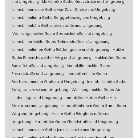
und Umgebung
Maklerbüro Gotha Kreuzstraße und Umgebung
Immobilienmakler Gotha Von-Zach-Straße und Umgebung
Immobilienfirma Gotha Berggartenweg und Umgebung
Immobilienbüro Gotha Leinastraße und Umgebung
Wohnungsmakler Gotha Seebachstraße und Umgebung
Immobilien Makler Gotha Böhnerstraße und Umgebung
Immobilienfirmen Gotha Brückengasse und Umgebung
Makler
Gotha Friedrichswerther Weg und Umgebung
Maklerbüro Gotha
Rudloffstraße und Umgebung
Immobilienmakler Gotha
Freundstraße und Umgebung
Immobilienfirma Gotha
Reinhardsbrunner Straße und Umgebung
Immobilienbüro Gotha
Salzgitterstraße und Umgebung
Wohnungsmakler Gotha Am
Lindenhügel und Umgebung
Immobilien Makler Gotha Am
Steinkreuz und Umgebung
Immobilienfirmen Gotha Gamstädter
Weg und Umgebung
Makler Gotha Brieglebstraße und
Umgebung
Maklerbüro Gotha Ifflandstraße und Umgebung
Immobilienmakler Gotha Jenzschstraße und Umgebung
Immobilienfirma Gotha Eisenacher Straße und Umgebung