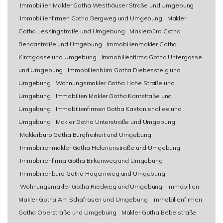
Immobilien Makler Gotha Westhäuser Straße und Umgebung
Immobilienfirmen Gotha Bergweg und Umgebung
Makler
Gotha Lessingstraße und Umgebung
Maklerbüro Gotha
Bendastraße und Umgebung
Immobilienmakler Gotha
Kirchgasse und Umgebung
Immobilienfirma Gotha Untergasse
und Umgebung
Immobilienbüro Gotha Diebessteig und
Umgebung
Wohnungsmakler Gotha Hohe Straße und
Umgebung
Immobilien Makler Gotha Kantstraße und
Umgebung
Immobilienfirmen Gotha Kastanienallee und
Umgebung
Makler Gotha Unterstraße und Umgebung
Maklerbüro Gotha Burgfreiheit und Umgebung
Immobilienmakler Gotha Helenenstraße und Umgebung
Immobilienfirma Gotha Birkenweg und Umgebung
Immobilienbüro Gotha Högernweg und Umgebung
Wohnungsmakler Gotha Riedweg und Umgebung
Immobilien
Makler Gotha Am Schafrasen und Umgebung
Immobilienfirmen
Gotha Oberstraße und Umgebung
Makler Gotha Bebelstraße