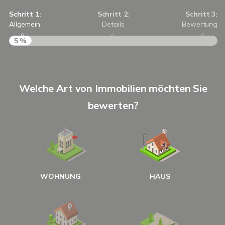
Schritt 1:
Schritt 2:
Schritt 3:
Allgemein
Details
Bewertung
5 %
S
Welche Art von Immobilien möchten Sie
A
bewerten?
W
<
WOHNUNG
HAUS
g