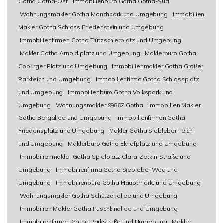
Gotha Gotha-Ost
Immobilienbüro Gotha Gotha-Süd
Wohnungsmakler Gotha Mönchpark und Umgebung
Immobilien
Makler Gotha Schloss Friedenstein und Umgebung
Immobilienfirmen Gotha Trützschlerplatz und Umgebung
Makler Gotha Arnoldiplatz und Umgebung
Maklerbüro Gotha
Coburger Platz und Umgebung
Immobilienmakler Gotha Großer
Parkteich und Umgebung
Immobilienfirma Gotha Schlossplatz
und Umgebung
Immobilienbüro Gotha Volkspark und
Umgebung
Wohnungsmakler 99867 Gotha
Immobilien Makler
Gotha Bergallee und Umgebung
Immobilienfirmen Gotha
Friedensplatz und Umgebung
Makler Gotha Siebleber Teich
und Umgebung
Maklerbüro Gotha Ekhofplatz und Umgebung
Immobilienmakler Gotha Spielplatz Clara-Zetkin-Straße und
Umgebung
Immobilienfirma Gotha Siebleber Weg und
Umgebung
Immobilienbüro Gotha Hauptmarkt und Umgebung
Wohnungsmakler Gotha Schützenallee und Umgebung
Immobilien Makler Gotha Puschkinallee und Umgebung
Immobilienfirmen Gotha Parkstraße und Umgebung
Makler