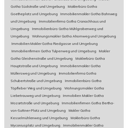
Gotha Südstraße und Umgebung
Maklerbüro Gotha
Goetheplatz und Umgebung
Immobilienmakler Gotha Bahnweg
und Umgebung
Immobilienfirma Gotha Cranachhaus und
Umgebung
Immobilienbüro Gotha Mühlgrabenweg und
Umgebung
Wohnungsmakler Gotha Ahornweg und Umgebung
Immobilien Makler Gotha Riedgasse und Umgebung
Immobilienfirmen Gotha Tulpenweg und Umgebung
Makler
Gotha Gleichenstraße und Umgebung
Maklerbüro Gotha
Hauptstraße und Umgebung
Immobilienmakler Gotha
Müllersweg und Umgebung
Immobilienfirma Gotha
Schubertstraße und Umgebung
Immobilienbüro Gotha
Töpfleber Weg und Umgebung
Wohnungsmakler Gotha
Liebetrauweg und Umgebung
Immobilien Makler Gotha
Mozartstraße und Umgebung
Immobilienfirmen Gotha Bertha-
von-Suttner-Platz und Umgebung
Makler Gotha
Kesselmühlenweg und Umgebung
Maklerbüro Gotha
Myconiusplatz und Umgebung
Immobilienmakler Gotha