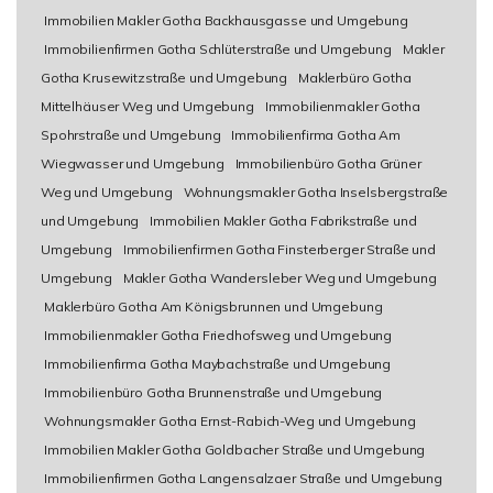
Immobilien Makler Gotha Backhausgasse und Umgebung
Immobilienfirmen Gotha Schlüterstraße und Umgebung
Makler
Gotha Krusewitzstraße und Umgebung
Maklerbüro Gotha
Mittelhäuser Weg und Umgebung
Immobilienmakler Gotha
Spohrstraße und Umgebung
Immobilienfirma Gotha Am
Wiegwasser und Umgebung
Immobilienbüro Gotha Grüner
Weg und Umgebung
Wohnungsmakler Gotha Inselsbergstraße
und Umgebung
Immobilien Makler Gotha Fabrikstraße und
Umgebung
Immobilienfirmen Gotha Finsterberger Straße und
Umgebung
Makler Gotha Wandersleber Weg und Umgebung
Maklerbüro Gotha Am Königsbrunnen und Umgebung
Immobilienmakler Gotha Friedhofsweg und Umgebung
Immobilienfirma Gotha Maybachstraße und Umgebung
Immobilienbüro Gotha Brunnenstraße und Umgebung
Wohnungsmakler Gotha Ernst-Rabich-Weg und Umgebung
Immobilien Makler Gotha Goldbacher Straße und Umgebung
Immobilienfirmen Gotha Langensalzaer Straße und Umgebung