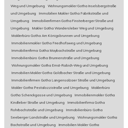
Weg und Umgebung
Wohnungsmakler Gotha Inselsbergstraße
und Umgebung
Immobilien Makler Gotha Fabrikstraße und
Umgebung
Immobilienfirmen Gotha Finsterberger Straße und
Umgebung
Makler Gotha Wandersleber Weg und Umgebung
Maklerbüro Gotha Am Königsbrunnen und Umgebung
Immobilienmakler Gotha Friedhofsweg und Umgebung
Immobilienfirma Gotha Maybachstraße und Umgebung
Immobilienbüro Gotha Brunnenstraße und Umgebung
Wohnungsmakler Gotha Ernst-Rabich-Weg und Umgebung
Immobilien Makler Gotha Goldbacher Straße und Umgebung
Immobilienfirmen Gotha Langensalzaer Straße und Umgebung
Makler Gotha Pestalozzistraße und Umgebung
Maklerbüro
Gotha Schenckgasse und Umgebung
Immobilienmakler Gotha
Kindleber Straße und Umgebung
Immobilienfirma Gotha
Rohrbachstraße und Umgebung
Immobilienbüro Gotha
Seeberger Landstraße und Umgebung
Wohnungsmakler Gotha
Bachstraße und Umgebung
Immobilien Makler Gotha