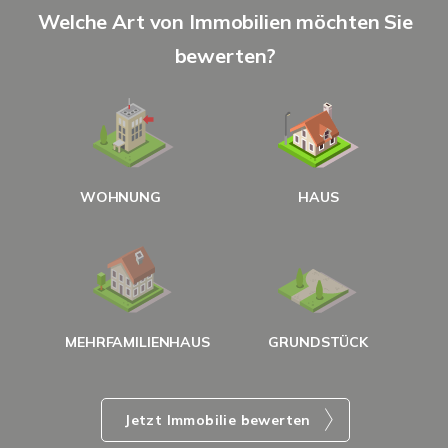
S
Welche Art von Immobilien möchten Sie
A
bewerten?
W
<
WOHNUNG
HAUS
g
MEHRFAMILIENHAUS
GRUNDSTÜCK
Jetzt Immobilie bewerten