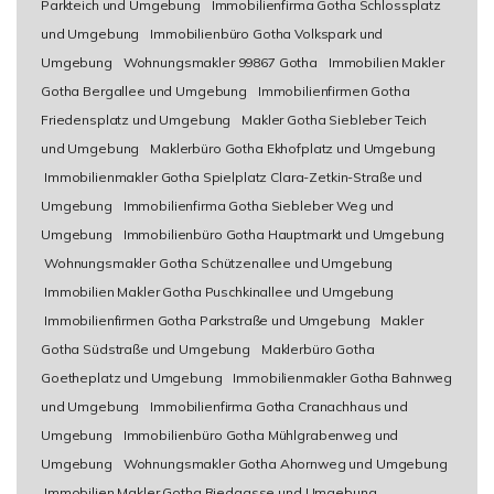
Parkteich und Umgebung
Immobilienfirma Gotha Schlossplatz
und Umgebung
Immobilienbüro Gotha Volkspark und
Umgebung
Wohnungsmakler 99867 Gotha
Immobilien Makler
Gotha Bergallee und Umgebung
Immobilienfirmen Gotha
Friedensplatz und Umgebung
Makler Gotha Siebleber Teich
und Umgebung
Maklerbüro Gotha Ekhofplatz und Umgebung
Immobilienmakler Gotha Spielplatz Clara-Zetkin-Straße und
Umgebung
Immobilienfirma Gotha Siebleber Weg und
Umgebung
Immobilienbüro Gotha Hauptmarkt und Umgebung
Wohnungsmakler Gotha Schützenallee und Umgebung
Immobilien Makler Gotha Puschkinallee und Umgebung
Immobilienfirmen Gotha Parkstraße und Umgebung
Makler
Gotha Südstraße und Umgebung
Maklerbüro Gotha
Goetheplatz und Umgebung
Immobilienmakler Gotha Bahnweg
und Umgebung
Immobilienfirma Gotha Cranachhaus und
Umgebung
Immobilienbüro Gotha Mühlgrabenweg und
Umgebung
Wohnungsmakler Gotha Ahornweg und Umgebung
Immobilien Makler Gotha Riedgasse und Umgebung