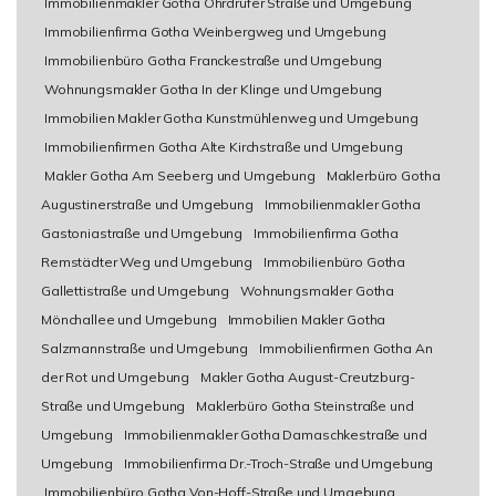
Immobilienmakler Gotha Ohrdrufer Straße und Umgebung
Immobilienfirma Gotha Weinbergweg und Umgebung
Immobilienbüro Gotha Franckestraße und Umgebung
Wohnungsmakler Gotha In der Klinge und Umgebung
Immobilien Makler Gotha Kunstmühlenweg und Umgebung
Immobilienfirmen Gotha Alte Kirchstraße und Umgebung
Makler Gotha Am Seeberg und Umgebung
Maklerbüro Gotha
Augustinerstraße und Umgebung
Immobilienmakler Gotha
Gastoniastraße und Umgebung
Immobilienfirma Gotha
Remstädter Weg und Umgebung
Immobilienbüro Gotha
Gallettistraße und Umgebung
Wohnungsmakler Gotha
Mönchallee und Umgebung
Immobilien Makler Gotha
Salzmannstraße und Umgebung
Immobilienfirmen Gotha An
der Rot und Umgebung
Makler Gotha August-Creutzburg-
Straße und Umgebung
Maklerbüro Gotha Steinstraße und
Umgebung
Immobilienmakler Gotha Damaschkestraße und
Umgebung
Immobilienfirma Dr.-Troch-Straße und Umgebung
Immobilienbüro Gotha Von-Hoff-Straße und Umgebung