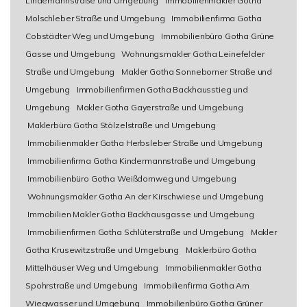
Lindemannstraße und Umgebung
Immobilienmakler Gotha
Molschleber Straße und Umgebung
Immobilienfirma Gotha
Cobstädter Weg und Umgebung
Immobilienbüro Gotha Grüne
Gasse und Umgebung
Wohnungsmakler Gotha Leinefelder
Straße und Umgebung
Makler Gotha Sonneborner Straße und
Umgebung
Immobilienfirmen Gotha Backhausstieg und
Umgebung
Makler Gotha Gayerstraße und Umgebung
Maklerbüro Gotha Stölzelstraße und Umgebung
Immobilienmakler Gotha Herbsleber Straße und Umgebung
Immobilienfirma Gotha Kindermannstraße und Umgebung
Immobilienbüro Gotha Weißdornweg und Umgebung
Wohnungsmakler Gotha An der Kirschwiese und Umgebung
Immobilien Makler Gotha Backhausgasse und Umgebung
Immobilienfirmen Gotha Schlüterstraße und Umgebung
Makler
Gotha Krusewitzstraße und Umgebung
Maklerbüro Gotha
Mittelhäuser Weg und Umgebung
Immobilienmakler Gotha
Spohrstraße und Umgebung
Immobilienfirma Gotha Am
Wiegwasser und Umgebung
Immobilienbüro Gotha Grüner