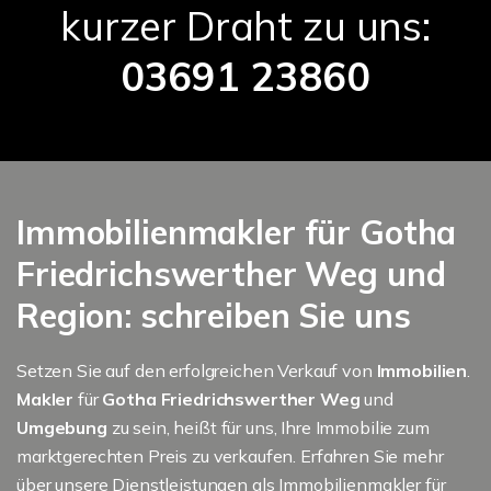
kurzer Draht zu uns:
03691 23860
Immobilienmakler für Gotha
Friedrichswerther Weg und
Region: schreiben Sie uns
Setzen Sie auf den erfolgreichen Verkauf von
Immobilien
.
Makler
für
Gotha Friedrichswerther Weg
und
Umgebung
zu sein, heißt für uns, Ihre Immobilie zum
marktgerechten Preis zu verkaufen. Erfahren Sie mehr
über unsere Dienstleistungen als Immobilienmakler für