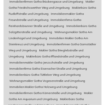
Immobilienfirmen Gotha Brückengasse und Umgebung
Makler
Gotha Friedrichswerther Weg und Umgebung
Maklerbüro Gotha
Rudloffstraße und Umgebung
Immobilienmakler Gotha
Freundstraße und Umgebung
Immobilienfirma Gotha
Reinhardsbrunner Straße und Umgebung
Immobilienbüro Gotha
Salzgitterstraße und Umgebung
Wohnungsmakler Gotha Am
Lindenhügel und Umgebung
Immobilien Makler Gotha Am
Steinkreuz und Umgebung
Immobilienfirmen Gotha Gamstädter
Weg und Umgebung
Makler Gotha Brieglebstraße und
Umgebung
Maklerbüro Gotha Ifflandstraße und Umgebung
Immobilienmakler Gotha Jenzschstraße und Umgebung
Immobilienfirma Gotha Eisenacher Straße und Umgebung
Immobilienbüro Gotha Tüttleber Weg und Umgebung
Wohnungsmakler Gotha Vogesenstraße und Umgebung
Immobilien Makler Gotha Holzweg und Umgebung
Immobilienfirmen Gotha Körnerstraße und Umgebung
Makler
Gotha Am Aquarium und Umgebung
Maklerbüro Gotha