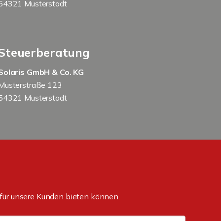
54321 Musterstadt
Steuerberatung
Solaris GmbH & Co. KG
Musterstraße 123
54321 Musterstadt
für unsere Kunden bieten können.