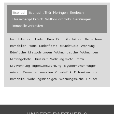
Eisenach
Eisenach , Thür
Heringen
Seebach
Hörselberg-Hainich
Wutha-Farnroda
Gerstungen
Immobilie verkaufen
Immobilienkauf
Laden
Büro
Einfamilienhäuser
Reihenhaus
Immobilien
Haus
Ladenfläche
Grundstücke
Wohnung
Bürofläche
Mietwohnungen
Wohnung suche
Wohnungen
Mietangebote
Hauskauf
Wohnung miete
Immo
Mietwohnung
Eigentumswohnung
Eigentumswohnungen
mieten
Gewerbeimmobilien
Grundstück
Einfamilienhaus
Immobilie
Wohnungsanzeigen
Wohnungssuche
Häuser