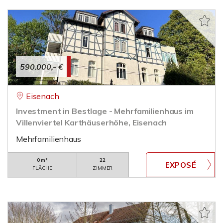
590.000,- €
Eisenach
Investment in Bestlage - Mehrfamilienhaus im
Villenviertel Karthäuserhöhe, Eisenach
Mehrfamilienhaus
0 m²
22
FLÄCHE
ZIMMER