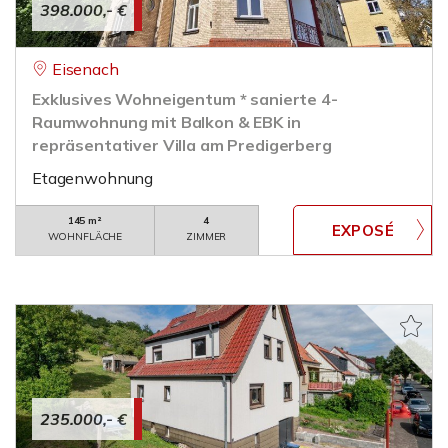
398.000,- €
Eisenach
Exklusives Wohneigentum * sanierte 4-
Raumwohnung mit Balkon & EBK in
repräsentativer Villa am Predigerberg
Etagenwohnung
145 m²
4
WOHNFLÄCHE
ZIMMER
235.000,- €