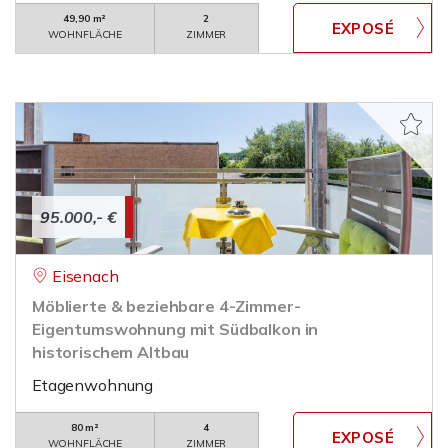
49,90 m²
2
WOHNFLÄCHE
ZIMMER
95.000,- €
Eisenach
Möblierte & beziehbare 4-Zimmer-
Eigentumswohnung mit Südbalkon in
historischem Altbau
Etagenwohnung
80 m²
4
WOHNFLÄCHE
ZIMMER