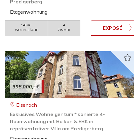
Predigerberg
Etagenwohnung
145 m²
4
WOHNFLÄCHE
ZIMMER
398.000,- €
Eisenach
Exklusives Wohneigentum * sanierte 4-
Raumwohnung mit Balkon & EBK in
repräsentativer Villa am Predigerberg
Etagenwohnung