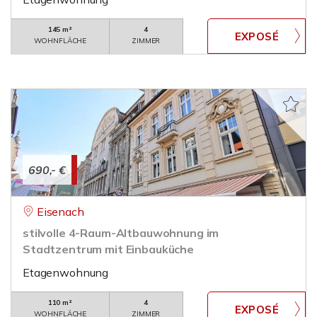
145 m²
4
WOHNFLÄCHE
ZIMMER
690,- €
Eisenach
stilvolle 4-Raum-Altbauwohnung im
Stadtzentrum mit Einbauküche
Etagenwohnung
110 m²
4
WOHNFLÄCHE
ZIMMER