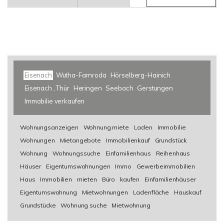
Eisenach
Wutha-Farnroda
Hörselberg-Hainich
Eisenach , Thür
Heringen
Seebach
Gerstungen
Immobilie verkaufen
Wohnungsanzeigen
Wohnung miete
Laden
Immobilie
Wohnungen
Mietangebote
Immobilienkauf
Grundstück
Wohnung
Wohnungssuche
Einfamilienhaus
Reihenhaus
Häuser
Eigentumswohnungen
Immo
Gewerbeimmobilien
Haus
Immobilien
mieten
Büro
kaufen
Einfamilienhäuser
Eigentumswohnung
Mietwohnungen
Ladenfläche
Hauskauf
Grundstücke
Wohnung suche
Mietwohnung