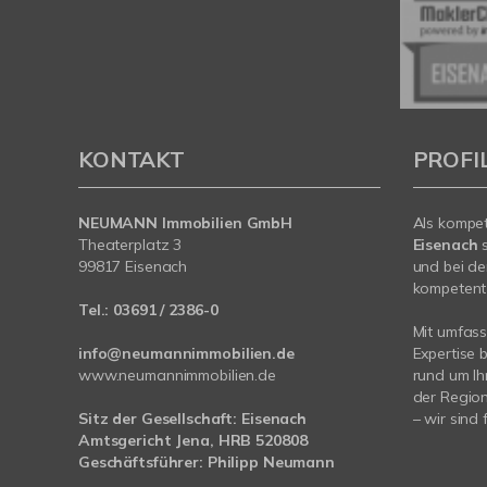
KONTAKT
PROFI
NEUMANN Immobilien GmbH
Als kompe
Theaterplatz 3
Eisenach
99817 Eisenach
und bei de
kompetent 
Tel.:
03691 / 2386-0
Mit umfas
info@neumannimmobilien.de
Expertise 
www.neumannimmobilien.de
rund um Ih
der Region
Sitz der Gesellschaft: Eisenach
– wir sind 
Amtsgericht Jena, HRB 520808
Geschäftsführer: Philipp Neumann