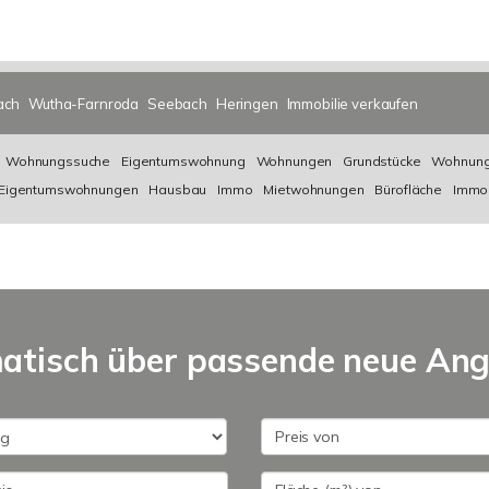
ach
Wutha-Farnroda
Seebach
Heringen
Immobilie verkaufen
Wohnungssuche
Eigentumswohnung
Wohnungen
Grundstücke
Wohnung
Eigentumswohnungen
Hausbau
Immo
Mietwohnungen
Bürofläche
Immob
matisch über passende neue An