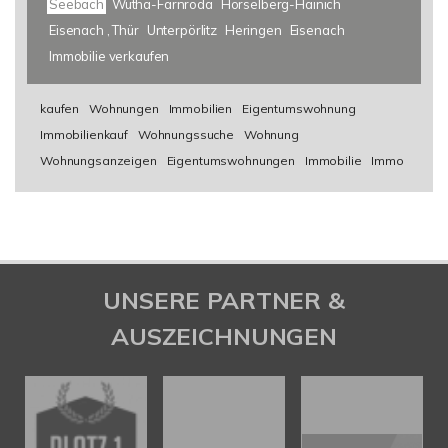
Seebach
Wutha-Farnroda
Hörselberg-Hainich
Eisenach , Thür
Unterpörlitz
Heringen
Eisenach
Immobilie verkaufen
kaufen
Wohnungen
Immobilien
Eigentumswohnung
Immobilienkauf
Wohnungssuche
Wohnung
Wohnungsanzeigen
Eigentumswohnungen
Immobilie
Immo
UNSERE PARTNER &
AUSZEICHNUNGEN