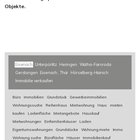
Objekte.
Eisenach
Unterpörlitz
Heringen
Wutha-Farnroda
Gerstungen
Eisenach , Thür
Hörselberg-Hainich
Immobilie verkaufen
Büro
Immobilien
Grundstück
Gewerbeimmobilien
Wohnungssuche
Reihenhaus
Mietwohnung
Haus
mieten
kaufen
Ladenfläche
Mietangebote
Hauskauf
Mietwohnungen
Einfamilienhäuser
Laden
Eigentumswohnungen
Grundstücke
Wohnung miete
Immo
Wohnung suche
Bürofläche
Häuser
Immobilienkauf