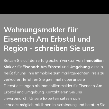
Wohnungsmakler für
Eisenach Am Erbstal und
Region - schreiben Sie uns
Setzen Sie auf den erfolgreichen Verkauf von
Immobilien
.
Makler
für
Eisenach Am Erbstal
und
Umgebung
zu sein,
heißt für uns, Ihre Immobilie zum marktgerechten Preis zu
verkaufen. Erfahren Sie gern mehr über unsere
Dienstleistungen als Immobilienmakler für Eisenach Am
Erbstal und Umgebung. Kontaktieren Sie uns
unverbindlich. Unsere Experten setzen sich
schnellstmöglich mit Ihnen in Verbindung und beraten Sie