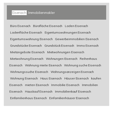
Eisenach
Immobilienmakler
Büro Eisenach
Bürofläche Eisenach
Laden Eisenach
Ladenfläche Eisenach
Eigentumswohnungen Eisenach
Eigentumswohnung Eisenach
Gewerbeimmobilien Eisenach
Grundstücke Eisenach
Grundstück Eisenach
Immo Eisenach
Mietangebote Eisenach
Mietwohnungen Eisenach
Mietwohnung Eisenach
Wohnungen Eisenach
Reihenhaus
Eisenach
Wohnung miete Eisenach
Wohnung suche Eisenach
Wohnungssuche Eisenach
Wohnungsanzeigen Eisenach
Wohnung Eisenach
Haus Eisenach
Häuser Eisenach
kaufen
Eisenach
mieten Eisenach
Immobilie Eisenach
Immobilien
Eisenach
Hauskauf Eisenach
Immobilienkauf Eisenach
Einfamilienhaus Eisenach
Einfamilienhäuser Eisenach