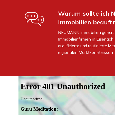
Warum sollte ich
Immobilien beauft
NEUMANN Immobilien gehört z
Immobilienfirmen in Eisenach 
qualifizierte und routinierte Mi
regionalen Marktkenntnissen.