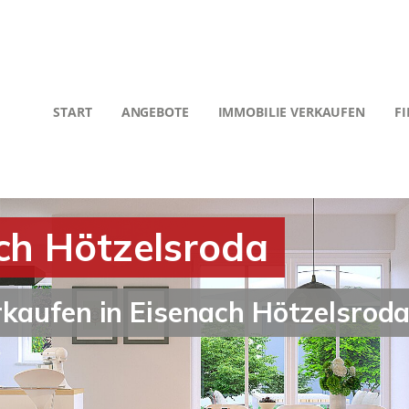
START
ANGEBOTE
IMMOBILIE VERKAUFEN
F
ch Hötzelsroda
rkaufen in Eisenach Hötzelsrod