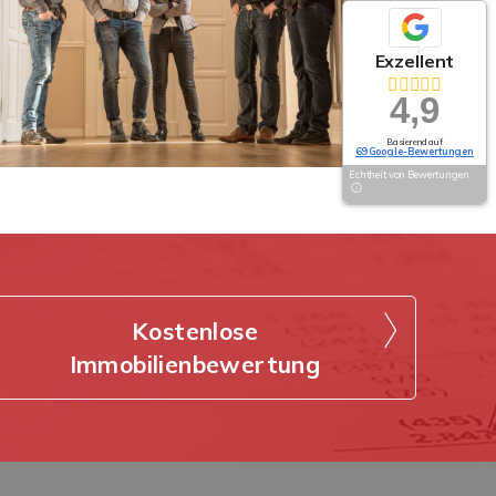
Exzellent
4,9
Basierend auf
69 Google-Bewertungen
Echtheit von Bewertungen
Kostenlose
Immobilienbewertung