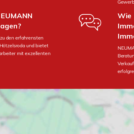
Gewerbe
 NEUMANN
Wie
ragen?
Immo
Immo
u den erfahrensten
Hötzelsroda und bietet
NEUMANN
tarbeiter mit exzellenten
Beratun
Verkauf
erfolgre