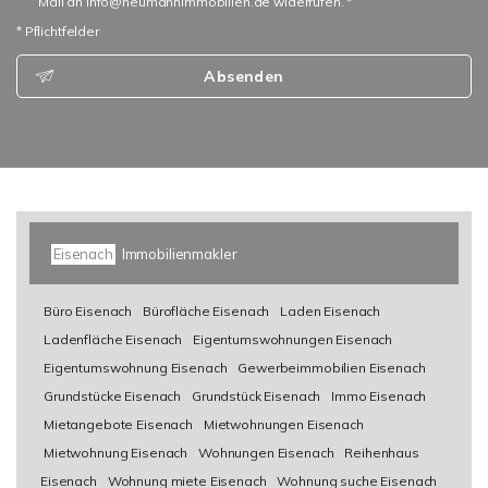
Mail an info@neumannimmobilien.de widerrufen. *
* Pflichtfelder
Absenden
Eisenach
Immobilienmakler
Büro Eisenach
Bürofläche Eisenach
Laden Eisenach
Ladenfläche Eisenach
Eigentumswohnungen Eisenach
Eigentumswohnung Eisenach
Gewerbeimmobilien Eisenach
Grundstücke Eisenach
Grundstück Eisenach
Immo Eisenach
Mietangebote Eisenach
Mietwohnungen Eisenach
Mietwohnung Eisenach
Wohnungen Eisenach
Reihenhaus
Eisenach
Wohnung miete Eisenach
Wohnung suche Eisenach