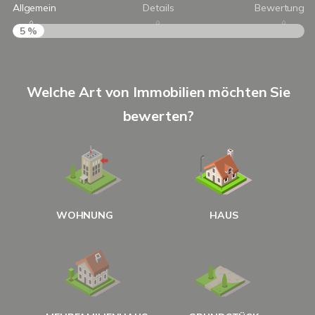
Allgemein
Details
Bewertung
5 %
S
Welche Art von Immobilien möchten Sie
A
bewerten?
W
<
WOHNUNG
HAUS
g