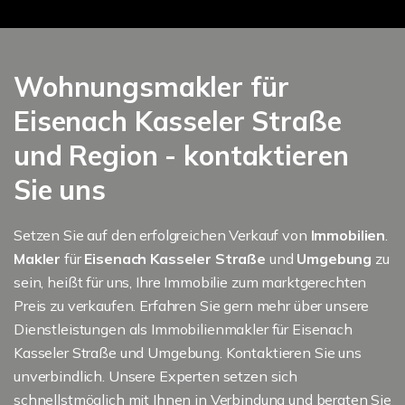
Wohnungsmakler für
Eisenach Kasseler Straße
und Region - kontaktieren
Sie uns
Setzen Sie auf den erfolgreichen Verkauf von
Immobilien
.
Makler
für
Eisenach Kasseler Straße
und
Umgebung
zu
sein, heißt für uns, Ihre Immobilie zum marktgerechten
Preis zu verkaufen. Erfahren Sie gern mehr über unsere
Dienstleistungen als Immobilienmakler für Eisenach
Kasseler Straße und Umgebung. Kontaktieren Sie uns
unverbindlich. Unsere Experten setzen sich
schnellstmöglich mit Ihnen in Verbindung und beraten Sie