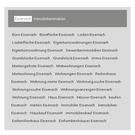
Eisenach
Immobilienmakler
Büro Eisenach
Bürofläche Eisenach
Laden Eisenach
Ladenfläche Eisenach
Eigentumswohnungen Eisenach
Eigentumswohnung Eisenach
Gewerbeimmobilien Eisenach
Grundstücke Eisenach
Grundstück Eisenach
Immo Eisenach
Mietangebote Eisenach
Mietwohnungen Eisenach
Mietwohnung Eisenach
Wohnungen Eisenach
Reihenhaus
Eisenach
Wohnung miete Eisenach
Wohnung suche Eisenach
Wohnungssuche Eisenach
Wohnungsanzeigen Eisenach
Wohnung Eisenach
Haus Eisenach
Häuser Eisenach
kaufen
Eisenach
mieten Eisenach
Immobilie Eisenach
Immobilien
Eisenach
Hauskauf Eisenach
Immobilienkauf Eisenach
Einfamilienhaus Eisenach
Einfamilienhäuser Eisenach