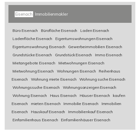
Eisenach
Immobilienmakler
Büro Eisenach
Bürofläche Eisenach
Laden Eisenach
Ladenfläche Eisenach
Eigentumswohnungen Eisenach
Eigentumswohnung Eisenach
Gewerbeimmobilien Eisenach
Grundstücke Eisenach
Grundstück Eisenach
Immo Eisenach
Mietangebote Eisenach
Mietwohnungen Eisenach
Mietwohnung Eisenach
Wohnungen Eisenach
Reihenhaus
Eisenach
Wohnung miete Eisenach
Wohnung suche Eisenach
Wohnungssuche Eisenach
Wohnungsanzeigen Eisenach
Wohnung Eisenach
Haus Eisenach
Häuser Eisenach
kaufen
Eisenach
mieten Eisenach
Immobilie Eisenach
Immobilien
Eisenach
Hauskauf Eisenach
Immobilienkauf Eisenach
Einfamilienhaus Eisenach
Einfamilienhäuser Eisenach