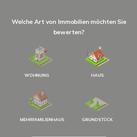
S
Welche Art von Immobilien möchten Sie
A
bewerten?
W
<
WOHNUNG
HAUS
g
MEHRFAMILIENHAUS
GRUNDSTÜCK