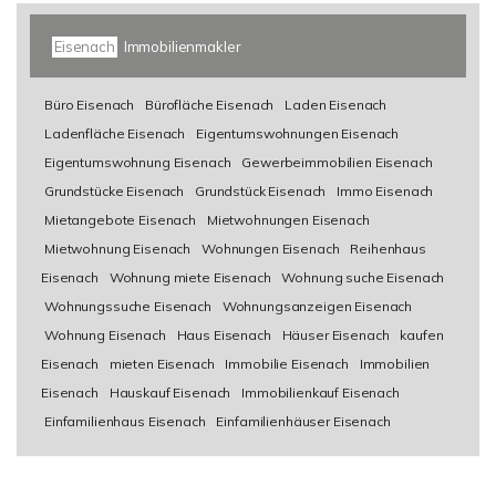
Eisenach
Immobilienmakler
Büro Eisenach
Bürofläche Eisenach
Laden Eisenach
Ladenfläche Eisenach
Eigentumswohnungen Eisenach
Eigentumswohnung Eisenach
Gewerbeimmobilien Eisenach
Grundstücke Eisenach
Grundstück Eisenach
Immo Eisenach
Mietangebote Eisenach
Mietwohnungen Eisenach
Mietwohnung Eisenach
Wohnungen Eisenach
Reihenhaus
Eisenach
Wohnung miete Eisenach
Wohnung suche Eisenach
Wohnungssuche Eisenach
Wohnungsanzeigen Eisenach
Wohnung Eisenach
Haus Eisenach
Häuser Eisenach
kaufen
Eisenach
mieten Eisenach
Immobilie Eisenach
Immobilien
Eisenach
Hauskauf Eisenach
Immobilienkauf Eisenach
Einfamilienhaus Eisenach
Einfamilienhäuser Eisenach