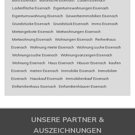
Büro Eisenach
Bürofläche Eisenach
Laden Eisenach
Ladenfläche Eisenach
Eigentumswohnungen Eisenach
Eigentumswohnung Eisenach
Gewerbeimmobilien Eisenach
Grundstücke Eisenach
Grundstück Eisenach
Immo Eisenach
Mietangebote Eisenach
Mietwohnungen Eisenach
Mietwohnung Eisenach
Wohnungen Eisenach
Reihenhaus
Eisenach
Wohnung miete Eisenach
Wohnung suche Eisenach
Wohnungssuche Eisenach
Wohnungsanzeigen Eisenach
Wohnung Eisenach
Haus Eisenach
Häuser Eisenach
kaufen
Eisenach
mieten Eisenach
Immobilie Eisenach
Immobilien
Eisenach
Hauskauf Eisenach
Immobilienkauf Eisenach
Einfamilienhaus Eisenach
Einfamilienhäuser Eisenach
UNSERE PARTNER &
AUSZEICHNUNGEN