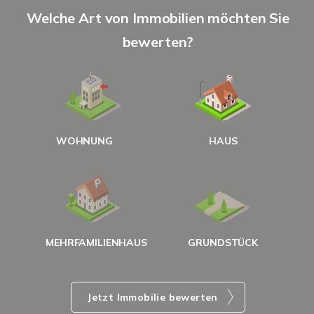
S
Welche Art von Immobilien möchten Sie
A
bewerten?
W
<
WOHNUNG
HAUS
g
MEHRFAMILIENHAUS
GRUNDSTÜCK
Jetzt Immobilie bewerten