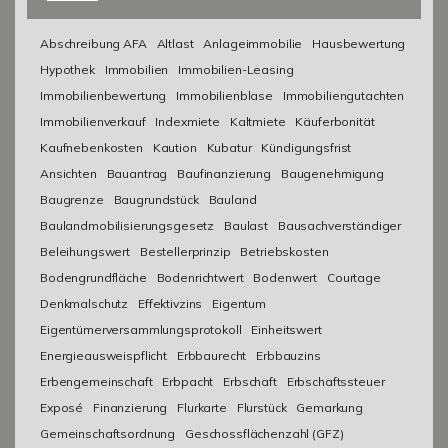
Abschreibung AFA
Altlast
Anlageimmobilie
Hausbewertung
Hypothek
Immobilien
Immobilien-Leasing
Immobilienbewertung
Immobilienblase
Immobiliengutachten
Immobilienverkauf
Indexmiete
Kaltmiete
Käuferbonität
Kaufnebenkosten
Kaution
Kubatur
Kündigungsfrist
Ansichten
Bauantrag
Baufinanzierung
Baugenehmigung
Baugrenze
Baugrundstück
Bauland
Baulandmobilisierungsgesetz
Baulast
Bausachverständiger
Beleihungswert
Bestellerprinzip
Betriebskosten
Bodengrundfläche
Bodenrichtwert
Bodenwert
Courtage
Denkmalschutz
Effektivzins
Eigentum
Eigentümerversammlungsprotokoll
Einheitswert
Energieausweispflicht
Erbbaurecht
Erbbauzins
Erbengemeinschaft
Erbpacht
Erbschaft
Erbschaftssteuer
Exposé
Finanzierung
Flurkarte
Flurstück
Gemarkung
Gemeinschaftsordnung
Geschossflächenzahl (GFZ)