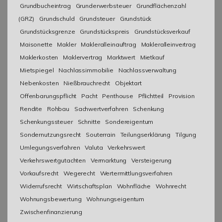
Grundbucheintrag
Grunderwerbsteuer
Grundflächenzahl
(GRZ)
Grundschuld
Grundsteuer
Grundstück
Grundstücksgrenze
Grundstückspreis
Grundstücksverkauf
Maisonette
Makler
Makleralleinauftrag
Makleralleinvertrag
Maklerkosten
Maklervertrag
Marktwert
Mietkauf
Mietspiegel
Nachlassimmobilie
Nachlassverwaltung
Nebenkosten
Nießbrauchrecht
Objektart
Offenbarungspflicht
Pacht
Penthouse
Pflichtteil
Provision
Rendite
Rohbau
Sachwertverfahren
Schenkung
Schenkungssteuer
Schnitte
Sondereigentum
Sondernutzungsrecht
Souterrain
Teilungserklärung
Tilgung
Umlegungsverfahren
Valuta
Verkehrswert
Verkehrswertgutachten
Vermarktung
Versteigerung
Vorkaufsrecht
Wegerecht
Wertermittlungsverfahren
Widerrufsrecht
Wirtschaftsplan
Wohnfläche
Wohnrecht
Wohnungsbewertung
Wohnungseigentum
Zwischenfinanzierung