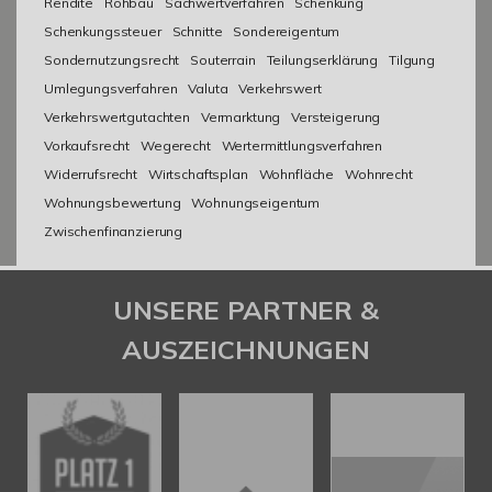
Rendite
Rohbau
Sachwertverfahren
Schenkung
Schenkungssteuer
Schnitte
Sondereigentum
Sondernutzungsrecht
Souterrain
Teilungserklärung
Tilgung
Umlegungsverfahren
Valuta
Verkehrswert
Verkehrswertgutachten
Vermarktung
Versteigerung
Vorkaufsrecht
Wegerecht
Wertermittlungsverfahren
Widerrufsrecht
Wirtschaftsplan
Wohnfläche
Wohnrecht
Wohnungsbewertung
Wohnungseigentum
Zwischenfinanzierung
UNSERE PARTNER &
AUSZEICHNUNGEN