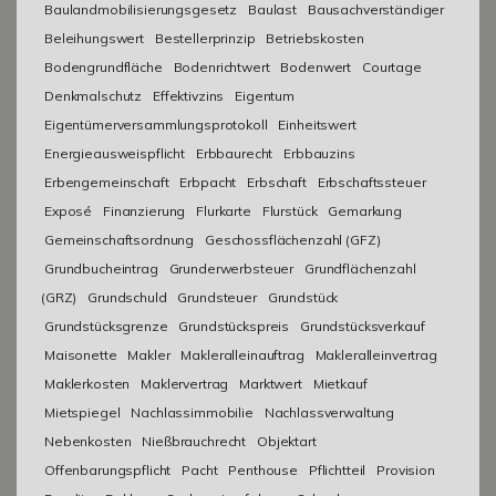
Baulandmobilisierungsgesetz
Baulast
Bausachverständiger
Beleihungswert
Bestellerprinzip
Betriebskosten
Bodengrundfläche
Bodenrichtwert
Bodenwert
Courtage
Denkmalschutz
Effektivzins
Eigentum
Eigentümerversammlungsprotokoll
Einheitswert
Energieausweispflicht
Erbbaurecht
Erbbauzins
Erbengemeinschaft
Erbpacht
Erbschaft
Erbschaftssteuer
Exposé
Finanzierung
Flurkarte
Flurstück
Gemarkung
Gemeinschaftsordnung
Geschossflächenzahl (GFZ)
Grundbucheintrag
Grunderwerbsteuer
Grundflächenzahl
(GRZ)
Grundschuld
Grundsteuer
Grundstück
Grundstücksgrenze
Grundstückspreis
Grundstücksverkauf
Maisonette
Makler
Makleralleinauftrag
Makleralleinvertrag
Maklerkosten
Maklervertrag
Marktwert
Mietkauf
Mietspiegel
Nachlassimmobilie
Nachlassverwaltung
Nebenkosten
Nießbrauchrecht
Objektart
Offenbarungspflicht
Pacht
Penthouse
Pflichtteil
Provision