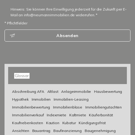
Hinweis: Sie können Ihre Einwilligung jederzeit für die Zukunft per E-
Mail an info@neumannimmobilien.de widerrufen. *
* Pflichtfelder
Absenden
Glossar
Abschreibung AFA
Altlast
Anlageimmobilie
Hausbewertung
Hypothek
Immobilien
Immobilien-Leasing
Immobilienbewertung
Immobilienblase
Immobiliengutachten
Immobilienverkauf
Indexmiete
Kaltmiete
Käuferbonität
Kaufnebenkosten
Kaution
Kubatur
Kündigungsfrist
Ansichten
Bauantrag
Baufinanzierung
Baugenehmigung