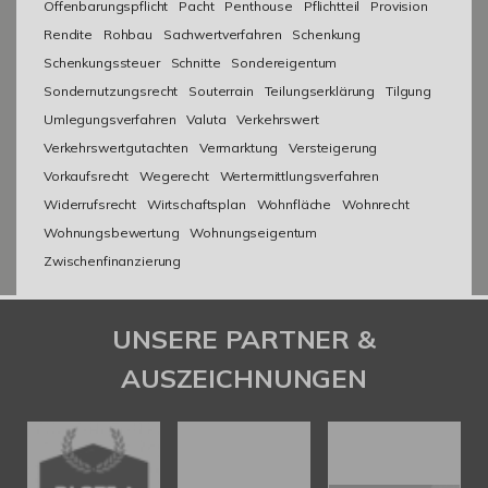
Offenbarungspflicht
Pacht
Penthouse
Pflichtteil
Provision
Rendite
Rohbau
Sachwertverfahren
Schenkung
Schenkungssteuer
Schnitte
Sondereigentum
Sondernutzungsrecht
Souterrain
Teilungserklärung
Tilgung
Umlegungsverfahren
Valuta
Verkehrswert
Verkehrswertgutachten
Vermarktung
Versteigerung
Vorkaufsrecht
Wegerecht
Wertermittlungsverfahren
Widerrufsrecht
Wirtschaftsplan
Wohnfläche
Wohnrecht
Wohnungsbewertung
Wohnungseigentum
Zwischenfinanzierung
UNSERE PARTNER &
AUSZEICHNUNGEN