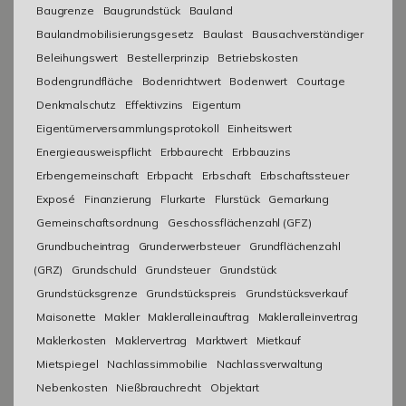
Baugrenze
Baugrundstück
Bauland
Baulandmobilisierungsgesetz
Baulast
Bausachverständiger
Beleihungswert
Bestellerprinzip
Betriebskosten
Bodengrundfläche
Bodenrichtwert
Bodenwert
Courtage
Denkmalschutz
Effektivzins
Eigentum
Eigentümerversammlungsprotokoll
Einheitswert
Energieausweispflicht
Erbbaurecht
Erbbauzins
Erbengemeinschaft
Erbpacht
Erbschaft
Erbschaftssteuer
Exposé
Finanzierung
Flurkarte
Flurstück
Gemarkung
Gemeinschaftsordnung
Geschossflächenzahl (GFZ)
Grundbucheintrag
Grunderwerbsteuer
Grundflächenzahl
(GRZ)
Grundschuld
Grundsteuer
Grundstück
Grundstücksgrenze
Grundstückspreis
Grundstücksverkauf
Maisonette
Makler
Makleralleinauftrag
Makleralleinvertrag
Maklerkosten
Maklervertrag
Marktwert
Mietkauf
Mietspiegel
Nachlassimmobilie
Nachlassverwaltung
Nebenkosten
Nießbrauchrecht
Objektart