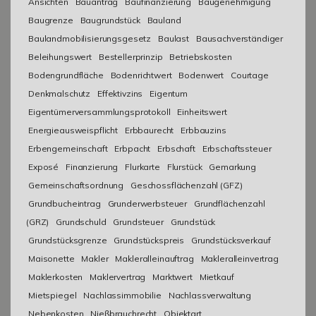
Ansichten
Bauantrag
Baufinanzierung
Baugenehmigung
Baugrenze
Baugrundstück
Bauland
Baulandmobilisierungsgesetz
Baulast
Bausachverständiger
Beleihungswert
Bestellerprinzip
Betriebskosten
Bodengrundfläche
Bodenrichtwert
Bodenwert
Courtage
Denkmalschutz
Effektivzins
Eigentum
Eigentümerversammlungsprotokoll
Einheitswert
Energieausweispflicht
Erbbaurecht
Erbbauzins
Erbengemeinschaft
Erbpacht
Erbschaft
Erbschaftssteuer
Exposé
Finanzierung
Flurkarte
Flurstück
Gemarkung
Gemeinschaftsordnung
Geschossflächenzahl (GFZ)
Grundbucheintrag
Grunderwerbsteuer
Grundflächenzahl
(GRZ)
Grundschuld
Grundsteuer
Grundstück
Grundstücksgrenze
Grundstückspreis
Grundstücksverkauf
Maisonette
Makler
Makleralleinauftrag
Makleralleinvertrag
Maklerkosten
Maklervertrag
Marktwert
Mietkauf
Mietspiegel
Nachlassimmobilie
Nachlassverwaltung
Nebenkosten
Nießbrauchrecht
Objektart