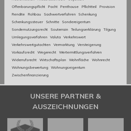
Offenbarungspflicht
Pacht
Penthouse
Pflichtteil
Provision
Rendite
Rohbau
Sachwertverfahren
Schenkung
Schenkungssteuer
Schnitte
Sondereigentum
Sondernutzungsrecht
Souterrain
Teilungserklärung
Tilgung
Umlegungsverfahren
Valuta
Verkehrswert
Verkehrswertgutachten
Vermarktung
Versteigerung
Vorkaufsrecht
Wegerecht
Wertermittlungsverfahren
Widerrufsrecht
Wirtschaftsplan
Wohnfläche
Wohnrecht
Wohnungsbewertung
Wohnungseigentum
Zwischenfinanzierung
UNSERE PARTNER &
AUSZEICHNUNGEN