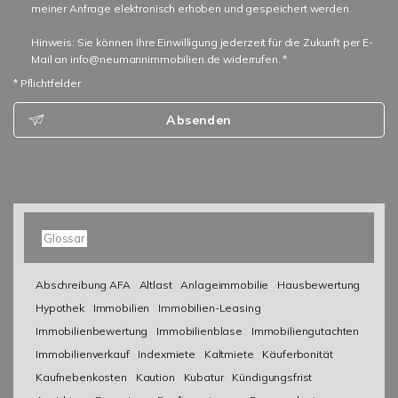
meiner Anfrage elektronisch erhoben und gespeichert werden.
Hinweis: Sie können Ihre Einwilligung jederzeit für die Zukunft per E-
Mail an info@neumannimmobilien.de widerrufen. *
* Pflichtfelder
Absenden
Glossar
Abschreibung AFA
Altlast
Anlageimmobilie
Hausbewertung
Hypothek
Immobilien
Immobilien-Leasing
Immobilienbewertung
Immobilienblase
Immobiliengutachten
Immobilienverkauf
Indexmiete
Kaltmiete
Käuferbonität
Kaufnebenkosten
Kaution
Kubatur
Kündigungsfrist