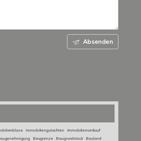
Absenden
obilienblase
Immobiliengutachten
Immobilienverkauf
augenehmigung
Baugrenze
Baugrundstück
Bauland