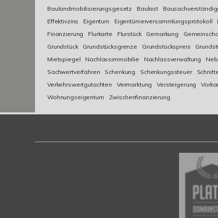
Baulandmobilisierungsgesetz
Baulast
Bausachverständig
Effektivzins
Eigentum
Eigentümerversammlungsprotokoll
Finanzierung
Flurkarte
Flurstück
Gemarkung
Gemeinscha
Grundstück
Grundstücksgrenze
Grundstückspreis
Grundst
Mietspiegel
Nachlassimmobilie
Nachlassverwaltung
Neb
Sachwertverfahren
Schenkung
Schenkungssteuer
Schnitt
Verkehrswertgutachten
Vermarktung
Versteigerung
Vorka
Wohnungseigentum
Zwischenfinanzierung