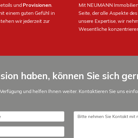
details und
Provisionen
.
Mit NEUMANN Immobilien h
 mit einem guten Gefühl in
Seite, der alle Aspekte des
ehen wir jederzeit zur
unsere Expertise, wir nehm
Wesentliche konzentrieren
sion haben, können Sie sich ge
 Verfügung und helfen Ihnen weiter. Kontaktieren Sie uns einf