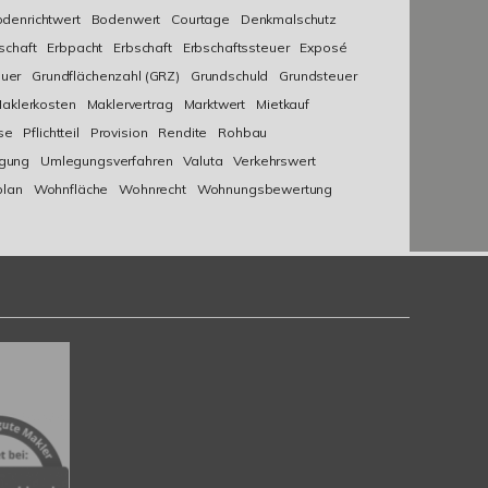
denrichtwert
Bodenwert
Courtage
Denkmalschutz
schaft
Erbpacht
Erbschaft
Erbschaftssteuer
Exposé
uer
Grundflächenzahl (GRZ)
Grundschuld
Grundsteuer
aklerkosten
Maklervertrag
Marktwert
Mietkauf
se
Pflichtteil
Provision
Rendite
Rohbau
lgung
Umlegungsverfahren
Valuta
Verkehrswert
plan
Wohnfläche
Wohnrecht
Wohnungsbewertung