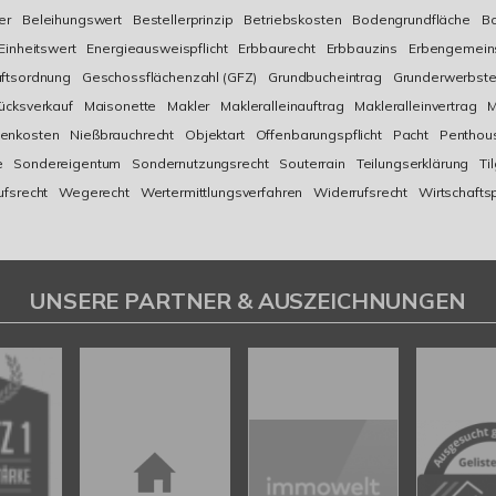
er
Beleihungswert
Bestellerprinzip
Betriebskosten
Bodengrundfläche
Bo
Einheitswert
Energieausweispflicht
Erbbaurecht
Erbbauzins
Erbengemein
ftsordnung
Geschossflächenzahl (GFZ)
Grundbucheintrag
Grunderwerbste
ücksverkauf
Maisonette
Makler
Makleralleinauftrag
Makleralleinvertrag
M
enkosten
Nießbrauchrecht
Objektart
Offenbarungspflicht
Pacht
Penthou
e
Sondereigentum
Sondernutzungsrecht
Souterrain
Teilungserklärung
Ti
ufsrecht
Wegerecht
Wertermittlungsverfahren
Widerrufsrecht
Wirtschafts
UNSERE PARTNER & AUSZEICHNUNGEN