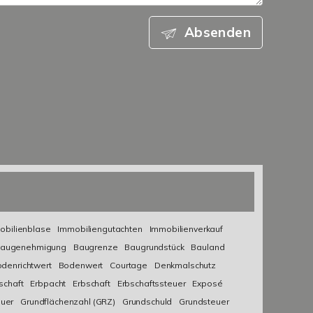
Absenden
obilienblase
Immobiliengutachten
Immobilienverkauf
augenehmigung
Baugrenze
Baugrundstück
Bauland
denrichtwert
Bodenwert
Courtage
Denkmalschutz
schaft
Erbpacht
Erbschaft
Erbschaftssteuer
Exposé
uer
Grundflächenzahl (GRZ)
Grundschuld
Grundsteuer