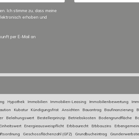
n. Ich stimme zu, dass meine
lektronisch erhoben und
kunft per E-Mail an
ng
Hypothek
Immobilien
Immobilien-Leasing
Immobilienbewertung
Imm
aution
Kubatur
Kündigungsfrist
Ansichten
Bauantrag
Baufinanzierung
B
er
Beleihungswert
Bestellerprinzip
Betriebskosten
Bodengrundfläche
Bo
Einheitswert
Energieausweispflicht
Erbbaurecht
Erbbauzins
Erbengemein
ftsordnung
Geschossflächenzahl (GFZ)
Grundbucheintrag
Grunderwerbste