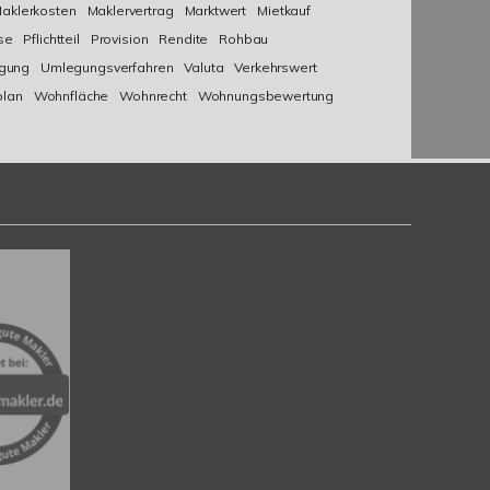
aklerkosten
Maklervertrag
Marktwert
Mietkauf
se
Pflichtteil
Provision
Rendite
Rohbau
lgung
Umlegungsverfahren
Valuta
Verkehrswert
plan
Wohnfläche
Wohnrecht
Wohnungsbewertung