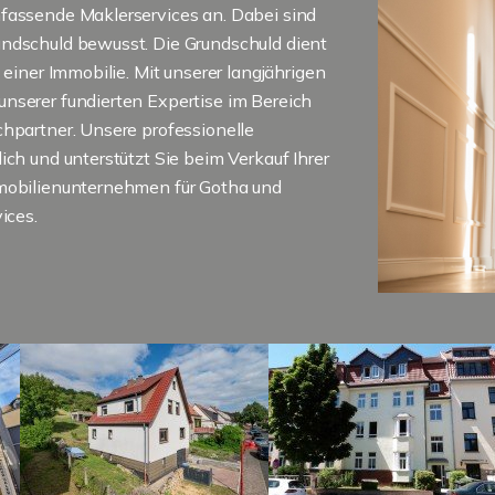
mfassende Maklerservices an. Dabei sind
undschuld bewusst. Die Grundschuld dient
 einer Immobilie. Mit unserer langjährigen
nserer fundierten Expertise im Bereich
chpartner. Unsere professionelle
ich und unterstützt Sie beim Verkauf Ihrer
mmobilienunternehmen für Gotha und
ices.