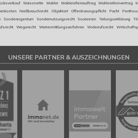
ücksverkauf
Maisonette
Makler
Makleralleinauftrag
Makleralleinvertrag
M
enkosten
Nießbrauchrecht
Objektart
Offenbarungspflicht
Pacht
Penthou
e
Sondereigentum
Sondernutzungsrecht
Souterrain
Teilungserklärung
Ti
ufsrecht
Wegerecht
Wertermittlungsverfahren
Widerrufsrecht
Wirtschafts
UNSERE PARTNER & AUSZEICHNUNGEN