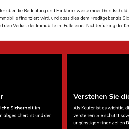
ufer über die Bedeutung und Funktionsweise einer Grundschuld a
mobilie finanziert wird, und dass dies dem Kreditgeber als Sich
en Verlust der Immobilie im Falle einer Nichterfüllung der Kr
r
Verstehen Sie d
liche Sicherheit
im
Als Käufer ist es wichtig, d
n abgesichert ist und der
verstehen. Sie schützt sow
ungünstigen finanziellen 