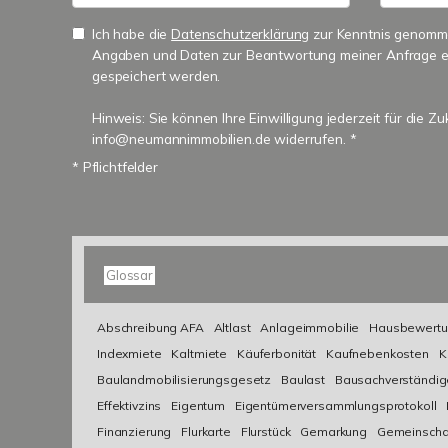
Ich habe die
Datenschutzerklärung
zur Kenntnis genomme
Angaben und Daten zur Beantwortung meiner Anfrage e
gespeichert werden.
Hinweis: Sie können Ihre Einwilligung jederzeit für die Zu
info@neumannimmobilien.de widerrufen. *
* Pflichtfelder
Glossar
Abschreibung AFA
Altlast
Anlageimmobilie
Hausbewertu
Indexmiete
Kaltmiete
Käuferbonität
Kaufnebenkosten
K
Baulandmobilisierungsgesetz
Baulast
Bausachverständig
Effektivzins
Eigentum
Eigentümerversammlungsprotokoll
Finanzierung
Flurkarte
Flurstück
Gemarkung
Gemeinscha