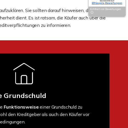
Basierend auf
69 Google-Bewertungen
ufzuklären. Sie sollten darauf hinweisen, dass die
Echtheit von Bewertungen
erheit dient. Es ist ratsam, die Käufer auch über die
editverpflichtungen zu informieren.
ie Grundschuld
ie
Funktionsweise
einer Grundschuld zu
ohl den Kreditgeber als auch den Käufer vor
Bedingungen.