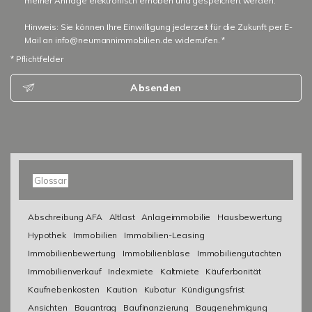
meiner Anfrage elektronisch erhoben und gespeichert werden.
Hinweis: Sie können Ihre Einwilligung jederzeit für die Zukunft per E-
Mail an info@neumannimmobilien.de widerrufen. *
* Pflichtfelder
Absenden
Glossar
Abschreibung AFA
Altlast
Anlageimmobilie
Hausbewertung
Hypothek
Immobilien
Immobilien-Leasing
Immobilienbewertung
Immobilienblase
Immobiliengutachten
Immobilienverkauf
Indexmiete
Kaltmiete
Käuferbonität
Kaufnebenkosten
Kaution
Kubatur
Kündigungsfrist
Ansichten
Bauantrag
Baufinanzierung
Baugenehmigung