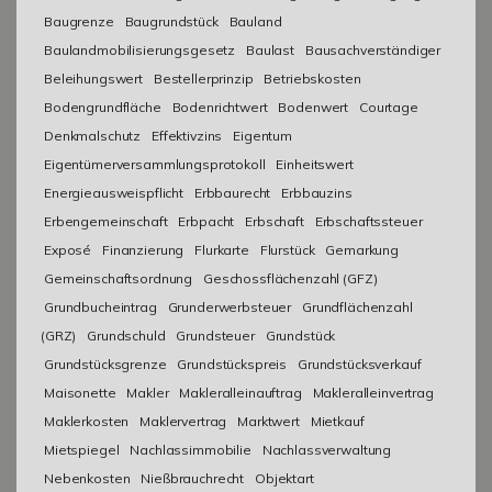
Baugrenze
Baugrundstück
Bauland
Baulandmobilisierungsgesetz
Baulast
Bausachverständiger
Beleihungswert
Bestellerprinzip
Betriebskosten
Bodengrundfläche
Bodenrichtwert
Bodenwert
Courtage
Denkmalschutz
Effektivzins
Eigentum
Eigentümerversammlungsprotokoll
Einheitswert
Energieausweispflicht
Erbbaurecht
Erbbauzins
Erbengemeinschaft
Erbpacht
Erbschaft
Erbschaftssteuer
Exposé
Finanzierung
Flurkarte
Flurstück
Gemarkung
Gemeinschaftsordnung
Geschossflächenzahl (GFZ)
Grundbucheintrag
Grunderwerbsteuer
Grundflächenzahl
(GRZ)
Grundschuld
Grundsteuer
Grundstück
Grundstücksgrenze
Grundstückspreis
Grundstücksverkauf
Maisonette
Makler
Makleralleinauftrag
Makleralleinvertrag
Maklerkosten
Maklervertrag
Marktwert
Mietkauf
Mietspiegel
Nachlassimmobilie
Nachlassverwaltung
Nebenkosten
Nießbrauchrecht
Objektart