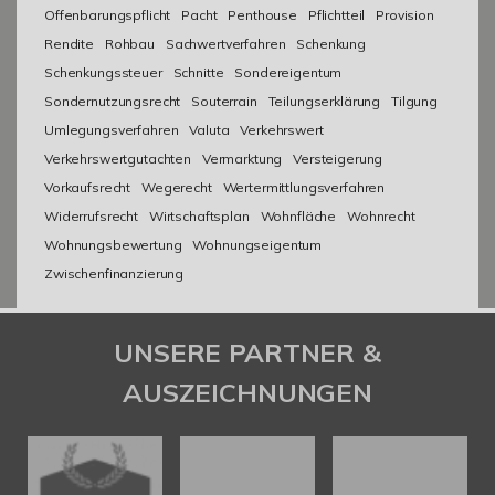
Offenbarungspflicht
Pacht
Penthouse
Pflichtteil
Provision
Rendite
Rohbau
Sachwertverfahren
Schenkung
Schenkungssteuer
Schnitte
Sondereigentum
Sondernutzungsrecht
Souterrain
Teilungserklärung
Tilgung
Umlegungsverfahren
Valuta
Verkehrswert
Verkehrswertgutachten
Vermarktung
Versteigerung
Vorkaufsrecht
Wegerecht
Wertermittlungsverfahren
Widerrufsrecht
Wirtschaftsplan
Wohnfläche
Wohnrecht
Wohnungsbewertung
Wohnungseigentum
Zwischenfinanzierung
UNSERE PARTNER &
AUSZEICHNUNGEN