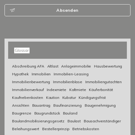
Absenden
Glossar
Abschreibung AFA
Altlast
Anlageimmobilie
Hausbewertung
Hypothek
Immobilien
Immobilien-Leasing
Immobilienbewertung
Immobilienblase
Immobiliengutachten
Immobilienverkauf
Indexmiete
Kaltmiete
Käuferbonität
Kaufnebenkosten
Kaution
Kubatur
Kündigungsfrist
Ansichten
Bauantrag
Baufinanzierung
Baugenehmigung
Baugrenze
Baugrundstück
Bauland
Baulandmobilisierungsgesetz
Baulast
Bausachverständiger
Beleihungswert
Bestellerprinzip
Betriebskosten