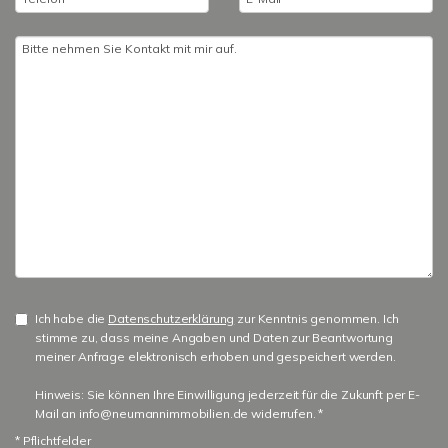
Ich habe die
Datenschutzerklärung
zur Kenntnis genommen. Ich
stimme zu, dass meine Angaben und Daten zur Beantwortung
meiner Anfrage elektronisch erhoben und gespeichert werden.
Hinweis: Sie können Ihre Einwilligung jederzeit für die Zukunft per E-
Mail an info@neumannimmobilien.de widerrufen. *
* Pflichtfelder